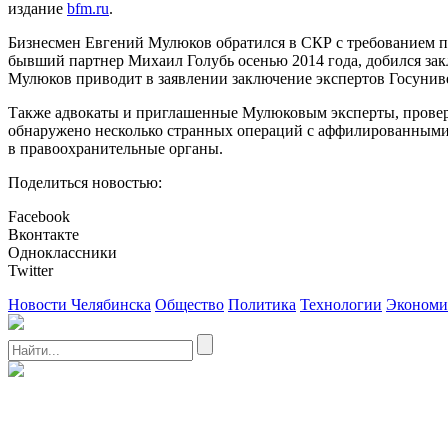
издание
bfm.ru
.
Бизнесмен Евгений Мулюков обратился в СКР с требованием п
бывший партнер Михаил Голубь осенью 2014 года, добился за
Мулюков приводит в заявлении заключение экспертов Госуниве
Также адвокаты и приглашенные Мулюковым эксперты, провери
обнаружено несколько странных операций с аффилированным
в правоохранительные органы.
Поделиться новостью:
Facebook
Вконтакте
Одноклассники
Twitter
Новости Челябинска
Общество
Политика
Технологии
Экономи