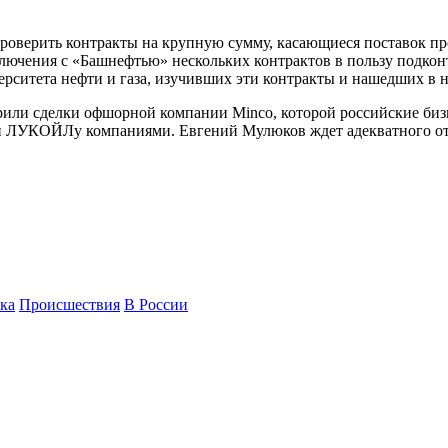
роверить контракты на крупную сумму, касающиеся поставок п
ключения с «Башнефтью» нескольких контрактов в пользу подко
рситета нефти и газа, изучивших эти контракты и нашедших в 
ли сделки офшорной компании Minco, которой российские бизн
и ЛУКОЙЛу компаниями. Евгений Мулюков ждет адекватного отв
ка
Происшествия
В России