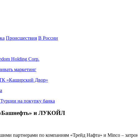
ка
Происшествия
В России
edom Holding Corp.
ривать маркетинг
я ТК «Каширский Двор»
а
в Турции на покупку банка
ы «Башнефть» и ЛУКОЙЛ
ими партнерами по компаниям «Трейд Нафта» и Minco – затро