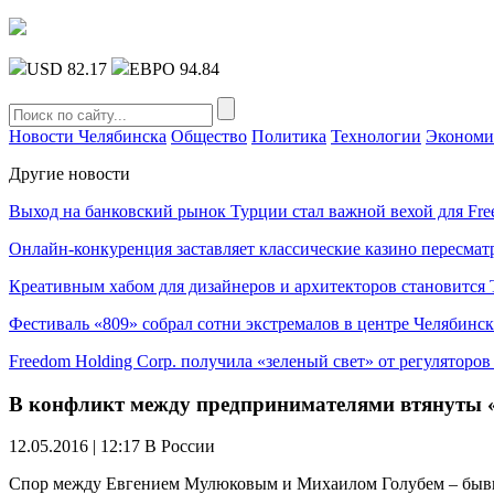
USD 82.17
ЕВРО 94.84
Новости Челябинска
Общество
Политика
Технологии
Экономи
Другие новости
Выход на банковский рынок Турции стал важной вехой для Fre
Онлайн-конкуренция заставляет классические казино пересмат
Креативным хабом для дизайнеров и архитекторов становитс
Фестиваль «809» собрал сотни экстремалов в центре Челябинск
Freedom Holding Corp. получила «зеленый свет» от регуляторо
В конфликт между предпринимателями втянут
12.05.2016 | 12:17
В России
Спор между Евгением Мулюковым и Михаилом Голубем – бывш