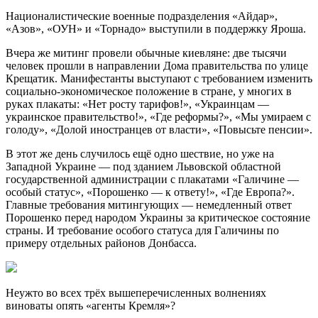
Националистические военные подразделения «Айдар»,
«Азов», «ОУН» и «Торнадо» выступили в поддержку Яроша.
Вчера же митинг провели обычные киевляне: две тысячи
человек прошли в направлении Дома правительства по улице
Крещатик. Манифестанты выступают с требованием изменить
социально-экономическое положение в стране, у многих в
руках плакаты: «Нет росту тарифов!», «Украинцам —
украинское правительство!», «Где реформы?», «Мы умираем с
голоду», «Долой иностранцев от власти», «Повысьте пенсии».
В этот же день случилось ещё одно шествие, но уже на
Западной Украине — под зданием Львовской областной
государственной администрации с плакатами «Галичине —
особый статус», «Порошенко — к ответу!», «Где Европа?».
Главные требования митингующих — немедленный ответ
Порошенко перед народом Украины за критическое состояние
страны. И требование особого статуса для Галичины по
примеру отдельных районов Донбасса.
Неужто во всех трёх вышеперечисленных волнениях
виноваты опять «агенты Кремля»?