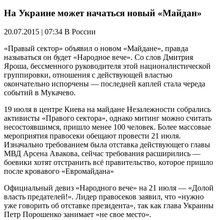
На Украине может начаться новый «Майдан»
20.07.2015 | 07:34
В России
«Правый сектор» объявил о новом «Майдане», правда
называться он будет «Народное вече». Со слов Дмитрия
Яроша, бессменного руководителя этой националистической
группировки, отношения с действующей властью
окончательно испорчены — последней каплей стала череда
событий в Мукачево.
19 июля в центре Киева на майдане Незалежности собрались
активисты «Правого сектора», однако митинг можно считать
несостоявшимся, пришло менее 100 человек. Более массовые
мероприятия правосеки обещают провести 21 июля.
Изначально требованием была отставка действующего главы
МВД Арсена Авакова, сейчас требования расширились —
боевики хотят отстранить всё правительство, которое пришло
после кровавого «Евромайдана»
Официальный девиз «Народного вече» на 21 июля — «Долой
власть предателей!». Лидер правосеков заявил, что «нужно
уже говорить об отставке президента», так как глава Украины
Петр Порошенко занимает «не свое место».