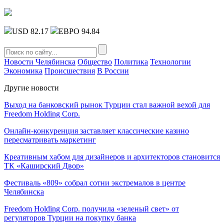
USD 82.17
ЕВРО 94.84
Новости Челябинска
Общество
Политика
Технологии
Экономика
Происшествия
В России
Другие новости
Выход на банковский рынок Турции стал важной вехой для
Freedom Holding Corp.
Онлайн-конкуренция заставляет классические казино
пересматривать маркетинг
Креативным хабом для дизайнеров и архитекторов становится
ТК «Каширский Двор»
Фестиваль «809» собрал сотни экстремалов в центре
Челябинска
Freedom Holding Corp. получила «зеленый свет» от
регуляторов Турции на покупку банка