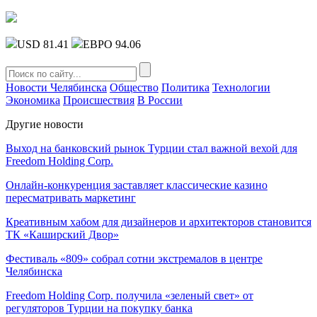
USD 81.41
ЕВРО 94.06
Новости Челябинска
Общество
Политика
Технологии
Экономика
Происшествия
В России
Другие новости
Выход на банковский рынок Турции стал важной вехой для
Freedom Holding Corp.
Онлайн-конкуренция заставляет классические казино
пересматривать маркетинг
Креативным хабом для дизайнеров и архитекторов становится
ТК «Каширский Двор»
Фестиваль «809» собрал сотни экстремалов в центре
Челябинска
Freedom Holding Corp. получила «зеленый свет» от
регуляторов Турции на покупку банка