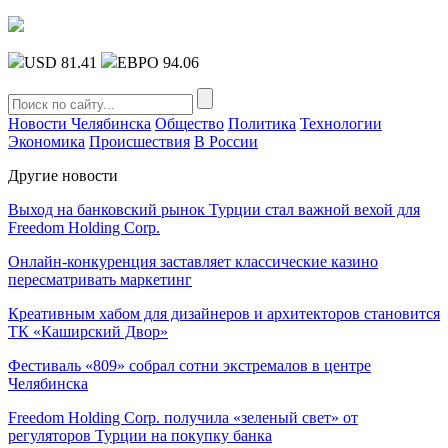
USD 81.41
ЕВРО 94.06
Новости Челябинска
Общество
Политика
Технологии
Экономика
Происшествия
В России
Другие новости
Выход на банковский рынок Турции стал важной вехой для
Freedom Holding Corp.
Онлайн-конкуренция заставляет классические казино
пересматривать маркетинг
Креативным хабом для дизайнеров и архитекторов становится
ТК «Каширский Двор»
Фестиваль «809» собрал сотни экстремалов в центре
Челябинска
Freedom Holding Corp. получила «зеленый свет» от
регуляторов Турции на покупку банка