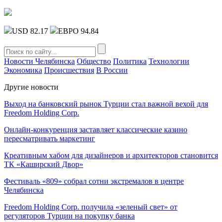
USD 82.17
ЕВРО 94.84
Новости Челябинска
Общество
Политика
Технологии
Экономика
Происшествия
В России
Другие новости
Выход на банковский рынок Турции стал важной вехой для
Freedom Holding Corp.
Онлайн-конкуренция заставляет классические казино
пересматривать маркетинг
Креативным хабом для дизайнеров и архитекторов становится
ТК «Каширский Двор»
Фестиваль «809» собрал сотни экстремалов в центре
Челябинска
Freedom Holding Corp. получила «зеленый свет» от
регуляторов Турции на покупку банка