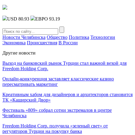
USD 80.93
ЕВРО 93.19
Новости Челябинска
Общество
Политика
Технологии
Экономика
Происшествия
В России
Другие новости
Выход на банковский рынок Турции стал важной вехой для
Freedom Holding Corp.
Онлайн-конкуренция заставляет классические казино
пересматривать маркетинг
Креативным хабом для дизайнеров и архитекторов становится
ТК «Каширский Двор»
Фестиваль «809» собрал сотни экстремалов в центре
Челябинска
Freedom Holding Corp. получила «зеленый свет» от
регуляторов Турции на покупку банка