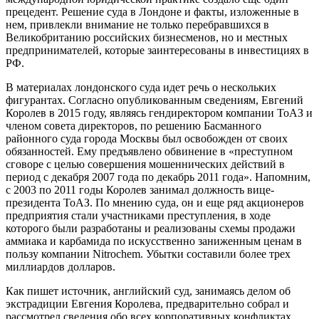
прецедент. Решение суда в Лондоне и факты, изложенные в
нем, привлекли внимание не только перебравшихся в
Великобританию российских бизнесменов, но и местных
предпринимателей, которые заинтересованы в инвестициях в
РФ.
В материалах лондонского суда идет речь о нескольких
фигурантах. Согласно опубликованным сведениям, Евгений
Королев в 2015 году, являясь гендиректором компании ТоАЗ и
членом совета директоров, по решению Басманного
районного суда города Москвы был освобожден от своих
обязанностей. Ему предъявлено обвинение в «преступном
сговоре с целью совершения мошеннических действий в
период с декабря 2007 года по декабрь 2011 года». Напомним,
с 2003 по 2011 годы Королев занимал должность вице-
президента ТоАЗ. По мнению суда, он и еще ряд акционеров
предприятия стали участниками преступления, в ходе
которого были разработаны и реализованы схемы продажи
аммиака и карбамида по искусственно заниженным ценам в
пользу компании Nitrochem. Убытки составили более трех
миллиардов долларов.
Как пишет источник, английский суд, занимаясь делом об
экстрадиции Евгения Королева, предварительно собрал и
рассмотрел сведения обо всех корпоративных конфликтах