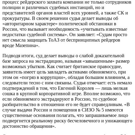
процесс рейдерского захвата компании не только сотрудников
полиции и различных судебных инстанций, но и
представителей органов властей всех уровней, а также СК и
прокуратуры. В своем решении судья делает выводы об
«авторитарном характере» политической обстановки в
России, что вызывает необходимость «учитывать известные
недостатки судебной системы». Он заявляет: «Судам просто
нет смысла защищать ТоАЗ от беспринципных рейдеров
вроде Мазепина».
Подводя итоги, суд делает выводы о слабой доказательной
базе запроса на экстрадицию, называя «завышенным» размер
возможных убытков. Как считает британское правосудие,
заявитель имеет цель завладеть активами обвиняемого, при
этом он «погряз в коррупции», обладая большим влиянием, а
следователи тесно с ним связаны. Судья отмечает: есть немало
подтверждений в том, что Евгений Королев — лишь мелкая
сошка в крупной корпоративной игре. Вполне возможно, что
если обвиняемого экстрадируют в Россию, то судебное
разбирательство в отношении его не будет справедливым. «В
случае выдачи России и помещения в СИЗО № 5 имеются
существенные основания полагать, что запрашиваемое лицо
подвергнется реальному риску бесчеловечного и унижающего
достоинство обращения».