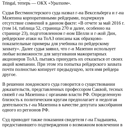
Tringal, теперь — ОКХ «Уралхим».
Судья Вестминстерского суда назвал г-на Вексельберга и г-на
Мазепина корпоративными рейдерами, подчеркнув
отсутствие сомнений в данном факте: «В отчете за май 2016 г.
(том 14, таблица 52, страница 270 и далее, особенно на
странице 23), подготовленном г-ном Шелли и г-жой Дин,
рейдерские атаки на ТоАЗ описаны как образцово-
показательные примеры для учебника по рейдерскому
захвату». Далее судья заявил, что г-н Мазепин использует
любые возможности для запугивания мажоритарных
акционеров ТоАЗ, пытаясь принудить их отказаться от своих
акций компании. При этом эта попытка рейдерского захвата
почти полностью копирует предыдущую, хотя имя рейдера
другое.
В решении лондонского суда говорится о существовании
доказательств, представленных профессором Саквой, тесных
связей г-на Мазепина с органами власти РФ. Определенную
близость к политическим кругам предполагает и недолгая
деятельность г-на Мазепина в качестве депутата заксобрания
одного из регионов РФ.
Суд приводит также показания свидетеля г-на Гладышева,
предоставившего подтверждения о возможном вовлечении в