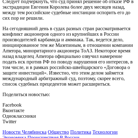
Следует подчеркнуть, что суд принял решение об отказе РФ в
экстрадиции Евгения Королева более двух месяцев назад,
между тем российские судебные инстанции оспорить его до
сих пор не решили.
На сегодняшний день в судах разных стран рассматривается
конфликт акционеров одного из крупнейших в России
производителей карбамида и аммиака. Так, ведется дело,
инициированное тем же Мазепиным, в отношении компании
Ameropa, миноритарного акционера ТоАЗ. Некоторое время
назад владелец Ameropa официально озвучил намерение
подать иск против РФ по поводу нарушения его интересов, в
том числе, и в рамках российско-швейцарского «Договора о
защите инвестиций». Известно, что этим делом займется
международный арбитражный суд, поэтому, скорее всего,
список судебных прецедентов может расшириться.
Поделиться новостью:
Facebook
Вконтакте
Одноклассники
Twitter
Новости Челябинска
Общество
Политика
Технологии
Экономика
Происшествия
В России