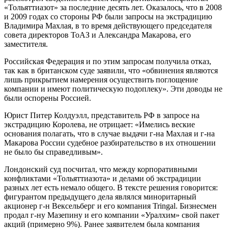
«Тольяттиазот» за последние десять лет. Оказалось, что в 2008
и 2009 годах со стороны РФ были запросы на экстрадицию
Владимира Махлая, в то время действующего председателя
совета директоров ТоАЗ и Александра Макарова, его
заместителя.
Российская Федерация и по этим запросам получила отказ,
так как в британском суде заявили, что «обвинения являются
лишь прикрытием намерения осуществить поглощение
компании и имеют политическую подоплеку». Эти доводы не
были оспорены Россией.
Юрист Питер Колдуэлл, представитель РФ в запросе на
экстрадицию Королева, не отрицает: «Имелись веские
основания полагать, что в случае выдачи г-на Махлая и г-на
Макарова России судебное разбирательство в их отношении
не было бы справедливым».
Лондонский суд посчитал, что между корпоративными
конфликтами «Тольяттиазота» и делами об экстрадиции
разных лет есть немало общего. В тексте решения говорится:
фигурантом предыдущего дела являлся миноритарный
акционер г-н Вексельберг и его компания Tringal. Бизнесмен
продал г-ну Мазепину и его компании «Уралхим» свой пакет
акций (примерно 9%). Ранее заявителем была компания