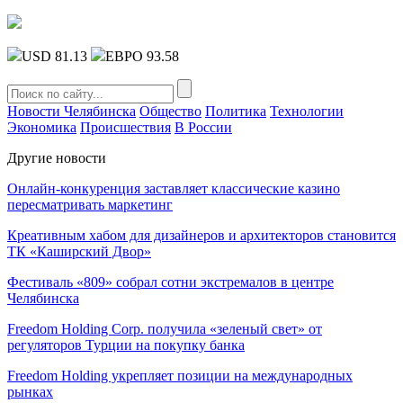
USD 81.13
ЕВРО 93.58
Новости Челябинска
Общество
Политика
Технологии
Экономика
Происшествия
В России
Другие новости
Онлайн-конкуренция заставляет классические казино
пересматривать маркетинг
Креативным хабом для дизайнеров и архитекторов становится
ТК «Каширский Двор»
Фестиваль «809» собрал сотни экстремалов в центре
Челябинска
Freedom Holding Corp. получила «зеленый свет» от
регуляторов Турции на покупку банка
Freedom Holding укрепляет позиции на международных
рынках