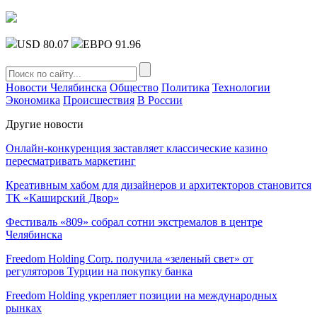
USD 80.07
ЕВРО 91.96
Новости Челябинска
Общество
Политика
Технологии
Экономика
Происшествия
В России
Другие новости
Онлайн-конкуренция заставляет классические казино
пересматривать маркетинг
Креативным хабом для дизайнеров и архитекторов становится
ТК «Каширский Двор»
Фестиваль «809» собрал сотни экстремалов в центре
Челябинска
Freedom Holding Corp. получила «зеленый свет» от
регуляторов Турции на покупку банка
Freedom Holding укрепляет позиции на международных
рынках