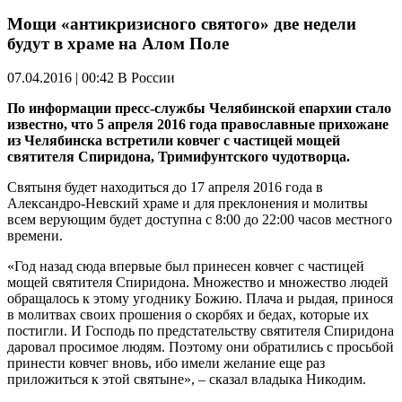
Мощи «антикризисного святого» две недели
будут в храме на Алом Поле
07.04.2016 | 00:42
В России
По информации пресс-службы Челябинской епархии стало
известно, что 5 апреля 2016 года православные прихожане
из Челябинска встретили ковчег с частицей мощей
святителя Спиридона,
Тримифунтского
чудотворца.
Святыня будет находиться до 17 апреля 2016 года в
Александро-Невский храме и для преклонения и молитвы
всем верующим будет доступна с 8:00 до 22:00 часов местного
времени.
«Год назад сюда впервые был принесен ковчег с частицей
мощей святителя Спиридона. Множество и множество людей
обращалось к этому угоднику Божию. Плача и рыдая, принося
в молитвах своих прошения о скорбях и бедах, которые их
постигли. И Господь по предстательству святителя Спиридона
даровал просимое людям. Поэтому они обратились с просьбой
принести ковчег вновь, ибо имели желание еще раз
приложиться к этой святыне», – сказал владыка Никодим.