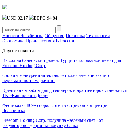
USD 82.17
ЕВРО 94.84
Новости Челябинска
Общество
Политика
Технологии
Экономика
Происшествия
В России
Другие новости
Выход на банковский рынок Турции стал важной вехой для
Freedom Holding Corp.
Онлайн-конкуренция заставляет классические казино
пересматривать маркетинг
Креативным хабом для дизайнеров и архитекторов становится
ТК «Каширский Двор»
Фестиваль «809» собрал сотни экстремалов в центре
Челябинска
Freedom Holding Corp. получила «зеленый свет» от
регуляторов Турции на покупку банка