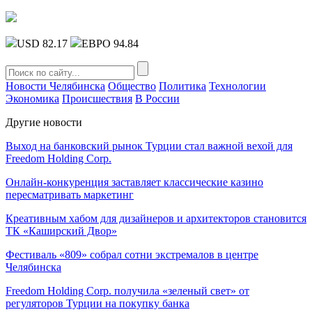
USD 82.17
ЕВРО 94.84
Новости Челябинска
Общество
Политика
Технологии
Экономика
Происшествия
В России
Другие новости
Выход на банковский рынок Турции стал важной вехой для
Freedom Holding Corp.
Онлайн-конкуренция заставляет классические казино
пересматривать маркетинг
Креативным хабом для дизайнеров и архитекторов становится
ТК «Каширский Двор»
Фестиваль «809» собрал сотни экстремалов в центре
Челябинска
Freedom Holding Corp. получила «зеленый свет» от
регуляторов Турции на покупку банка