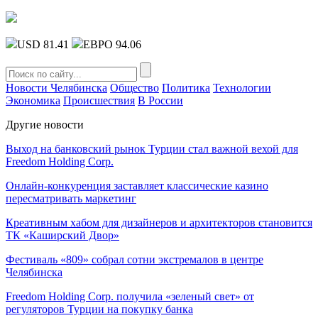
USD 81.41
ЕВРО 94.06
Новости Челябинска
Общество
Политика
Технологии
Экономика
Происшествия
В России
Другие новости
Выход на банковский рынок Турции стал важной вехой для
Freedom Holding Corp.
Онлайн-конкуренция заставляет классические казино
пересматривать маркетинг
Креативным хабом для дизайнеров и архитекторов становится
ТК «Каширский Двор»
Фестиваль «809» собрал сотни экстремалов в центре
Челябинска
Freedom Holding Corp. получила «зеленый свет» от
регуляторов Турции на покупку банка