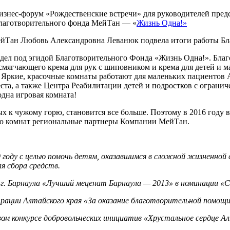
 бизнес-форум «Рождественские встречи» для руководителей пре
благотворительного фонда МейТан — «
Жизнь Одна!»
йТан Любовь Александровна Леванюк подвела итоги работы Бла
дел под эгидой Благотворительного Фонда «Жизнь Одна!». Благ
(смягчающего крема для рук с шиповником и крема для детей и 
. Яркие, красочные комнаты работают для маленьких пациентов
та, а также Центра Реабилитации детей и подростков с огранич
одна игровая комната!
х к чужому горю, становится все больше. Поэтому в 2016 году 
ю комнат региональные партнеры Компании МейТан.
году с целью помочь детям, оказавшимся в сложной жизненной 
я сбора средств.
 г. Барнаула «Лучший меценат Барнаула — 2013» в номинации «
ации Алтайского края «За оказание благотворительной помощи 
вом конкурсе добровольческих инициатив «Хрустальное сердце Ал