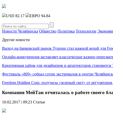
USD 82.17
ЕВРО 94.84
Новости Челябинска
Общество
Политика
Технологии
Экономи
Другие новости
Выход на банковский рынок Турции стал важной вехой для Fre
Онлайн-конкуренция заставляет классические казино пересмат
Креативным хабом для дизайнеров и архитекторов становитс
Фестиваль «809» собрал сотни экстремалов в центре Челябинск
Freedom Holding Corp. получила «зеленый свет» от регуляторо
Компания МейТан отчиталась о работе своего бл
10.02.2017 | 09:23
Статьи