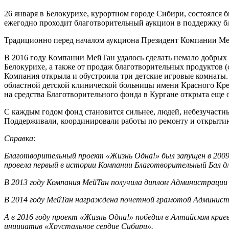
26 января в Белокурихе, курортном городе Сибири, состоялся
ежегодно проходит благотворительный аукцион в поддержку 
Традиционно перед началом аукциона Президент Компании Ме
В 2016 году Компании МейТан удалось сделать немало добрых 
Белокурихе, а также от продаж благотворительных продуктов 
Компания открыла и обустроила три детские игровые комнаты
областной детской клинической больницы имени Красного Крес
на средства Благотворительного фонда в Кургане открыта еще 
С каждым годом фонд становится сильнее, людей, небезучастны
Поддерживали, координировали работы по ремонту и открыти
Справка:
Благотворительный проект «Жизнь Одна!» был запущен в 2009 
провела первый в истории Компании Благотворительный Бал дл
В 2013 году Компания МейТан получила диплом Администрации
В 2014 году МейТан награждена почетной грамотой Администр
А в 2016 году проект «Жизнь Одна!» победил в Алтайском крае
инициатив «Хрустальное сердце Сибири».