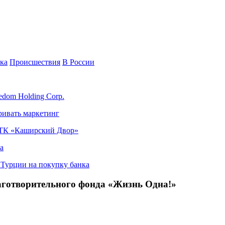
ка
Происшествия
В России
edom Holding Corp.
ривать маркетинг
я ТК «Каширский Двор»
а
в Турции на покупку банка
аготворительного фонда «Жизнь Одна!»