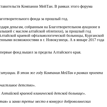
дставительств Компании МейТан. В рамках этого форума
готворительного фонда за прошлый год.
одаря деньгам, собранным на Благотворительном аукционе в
малышей с маслом алтайской облепихи), за прошлый год
 Алтайской краевой офтальмологической больницы, Курганской
енными возможностями в г. Новокузнецк. А в январе 2017 года
впервые фонд вышел за пределы Алтайского края.
ситуации. В этом же году Компания МейТан в рамках проекта
Счастливое детство».
Алтайской краевой клинической детской больнице».
тая» и занял третье место в конкурсе добровольческих