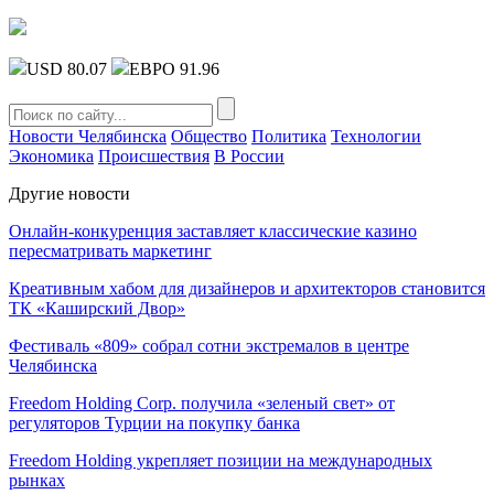
USD 80.07
ЕВРО 91.96
Новости Челябинска
Общество
Политика
Технологии
Экономика
Происшествия
В России
Другие новости
Онлайн-конкуренция заставляет классические казино
пересматривать маркетинг
Креативным хабом для дизайнеров и архитекторов становится
ТК «Каширский Двор»
Фестиваль «809» собрал сотни экстремалов в центре
Челябинска
Freedom Holding Corp. получила «зеленый свет» от
регуляторов Турции на покупку банка
Freedom Holding укрепляет позиции на международных
рынках