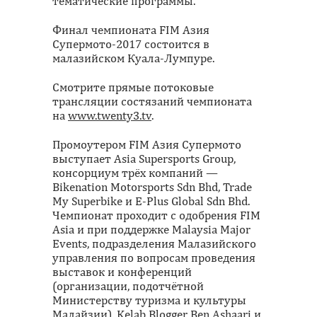
тематические программы.
Финал чемпионата FIM Aзия
Супермото-2017 состоится в
малазийском Куала-Лумпуре.
Смотрите прямые потоковые
трансляции состязаний чемпионата
на
www.twenty3.tv
.
Промоутером FIM Азия Супермото
выступает Asia Supersports Group,
консорциум трёх компаний —
Bikenation Motorsports Sdn Bhd, Trade
My Superbike и E-Plus Global Sdn Bhd.
Чемпионат проходит с одобрения FIM
Asia и при поддержке Malaysia Major
Events, подразделения Малазийского
управления по вопросам проведения
выставок и конференций
(организации, подотчётной
Министерству туризма и культуры
Малайзии), Kelab Blogger Ben Ashaari и