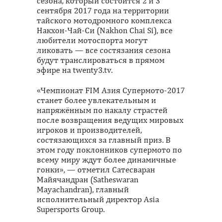
сезона, который состоится 2 и 3
сентября 2017 года на территории
тайского мотодромного комплекса
Накхон-Чай-Си (Nakhon Chai Si), все
любители мотоспорта могут
ликовать — все состязания сезона
будут транслироваться в прямом
эфире на twenty3.tv.
«Чемпионат FIM Азия Супермото-2017
станет более увлекательным и
напряжённым по накалу страстей
после возвращения ведущих мировых
игроков и производителей,
состязающихся за главный приз. В
этом году поклонников супермото по
всему миру ждут более динамичные
гонки», — отметил Сатесваран
Майячандран (Satheswaran
Mayachandran), главный
исполнительный директор Asia
Supersports Group.