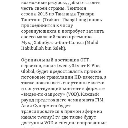
возможные ресурсы, дабы отстоять
честь своей страны. Чемпион
сезона-2015 из Таиланда Тракарн
Тангтонг (Trakarn Thangthong) вновь
присоединится к числу
соревнующихся и попробует затмить
своего малазийского преемника —
Мухд Хабибулла-бин-Салеха (Muhd
Habibullah bin Saleh).
Официальный поставщик OTT-
сервисов, канал twenty3.tv от E-Plus
Global, будет предоставлять прямые
потоковые трансляции HD-качества, а
также показывать спортивные матчи
и сопутствующий контент в формате
«видео-по-запросу» (VOD). Каждый
раунд предстоящего чемпионата FIM
Азия Супермото будет
транслироваться в прямом эфире на
канале twenty3.tv, где также будут
доступны VOD и специализированные