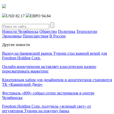
USD 82.17
ЕВРО 94.84
Новости Челябинска
Общество
Политика
Технологии
Экономика
Происшествия
В России
Другие новости
Выход на банковский рынок Турции стал важной вехой для
Freedom Holding Corp.
Онлайн-конкуренция заставляет классические казино
пересматривать маркетинг
Креативным хабом для дизайнеров и архитекторов становится
ТК «Каширский Двор»
Фестиваль «809» собрал сотни экстремалов в центре
Челябинска
Freedom Holding Corp. получила «зеленый свет» от
регуляторов Турции на покупку банка