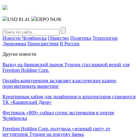
USD 81.41
ЕВРО 94.06
Новости Челябинска
Общество
Политика
Технологии
Экономика
Происшествия
В России
Другие новости
Выход на банковский рынок Турции стал важной вехой для
Freedom Holding Corp.
Онлайн-конкуренция заставляет классические казино
пересматривать маркетинг
Креативным хабом для дизайнеров и архитекторов становится
ТК «Каширский Двор»
Фестиваль «809» собрал сотни экстремалов в центре
Челябинска
Freedom Holding Corp. получила «зеленый свет» от
регуляторов Турции на покупку банка