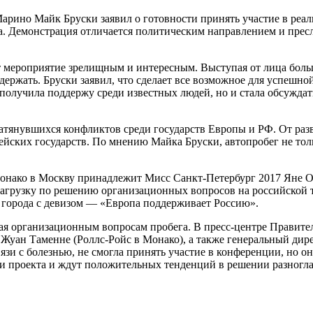
рино Майк Бруски заявил о готовности принять участие в реал
ода. Демонстрация отличается политическим направлением и пре
ет мероприятие зрелищным и интересным. Выступая от лица боль
ержать. Бруски заявил, что сделает все возможное для успешной
 получила поддержу среди известных людей, но и стала обсужда
затянувшихся конфликтов среди государств Европы и РФ. От ра
пейских государств. По мнению Майка Бруски, автопробег не то
Монако в Москву принадлежит Мисс Санкт-Петербург 2017 Яне 
нагрузку по решению организационных вопросов на российской т
 города с девизом — «Европа поддерживает Россию».
я организационным вопросам пробега. В пресс-центре Правител
), Жуан Таменне (Роллс-Ройс в Монако), а также генеральный д
и с болезнью, не смогла принять участие в конференции, но он
и проекта и ждут положительных тенденций в решении разногл