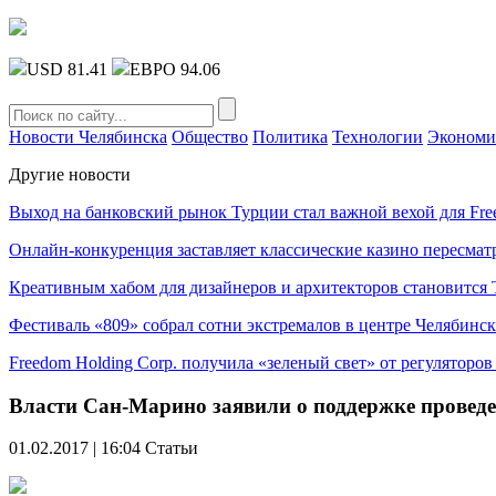
USD 81.41
ЕВРО 94.06
Новости Челябинска
Общество
Политика
Технологии
Экономи
Другие новости
Выход на банковский рынок Турции стал важной вехой для Fre
Онлайн-конкуренция заставляет классические казино пересмат
Креативным хабом для дизайнеров и архитекторов становитс
Фестиваль «809» собрал сотни экстремалов в центре Челябинск
Freedom Holding Corp. получила «зеленый свет» от регуляторо
Власти Сан-Марино заявили о поддержке провед
01.02.2017 | 16:04
Статьи