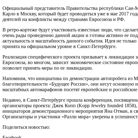
Официальный представитель Правительства республики Сан-Ма
Карло в Москву, который будет проводиться уже в мае 2017 г
деятелей на конфликты между странами Евросоюза и РФ.
В ретро-кортеже будут участвовать известные люди, что сдела
очень рады проведению данной акции и готовы активно ее подд
актуальность и масштабность данного события. Идея не только
принята на официальном уровне в Санкт-Петербурге.
Реализация специфического проекта призывает к ликвидации 
Евросоюза, во многом, зависит экономическое состояние евро
позволит принять меры по ее ликвидации.
Напомним, что инициатива по демонстрации автопробега из 
благотворительности «Будущее России», они несут основную 
масштабных автомарафонов посетят европейские и российские
Недавно, в Санкт-Петербурге прошла конференция, посвященна
организаторы проекта: Джек Копп (Kopp Jewelry founded 1858
инициаторов демонстрационного мероприятия Яна Отман, в связ
Организаторы и участники «Ралли мира» уверены в успешност
Поделиться новостью:
Facebook