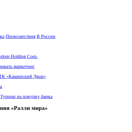
ка
Происшествия
В России
edom Holding Corp.
ривать маркетинг
я ТК «Каширский Двор»
а
в Турции на покупку банка
ения «Ралли мира»