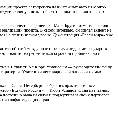
изации проекта автопробега на винтажных авто из Монте-
следует основную цель – обратить внимание политических
шого количества европейцев, Майк Бруски отметил, что они
 реализации проекта. В своем интервью, он сделал акцент на
ться на политическом уровне. Демонстрация «Ралли мира» уже
звития событий между политическими лидерами государств
лько повлияет на решение долгосрочной проблемы, но и
Отман. Совместно с Кюри Усмановым — руководителям фонда
ерритории. Участники легендарного и одного из самых
ьства Санкт-Петербурга собрались практически все
иректор «Будущее России» — Кюри Усманов. Одна из главных
а постоянно была на связи и поддерживала своих партнеров.
асий конфликтующих стран.