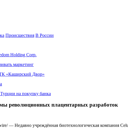
ка
Происшествия
В России
edom Holding Corp.
ривать маркетинг
я ТК «Каширский Двор»
а
в Турции на покупку банка
тформы революционных плацентарных разработок
e/ — Недавно учреждённая биотехнологическая компания Celular