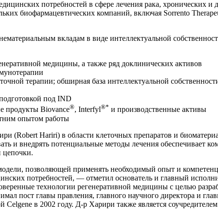
едицинских потребностей в сфере лечения рака, хронических и д
х биофармацевтических компаний, включая Sorrento Therapeutics,
материальным вкладам в виде интеллектуальной собственности
енеративной медицины, а также ряд доклинических активов
ммунотерапии
точной терапии; обширная база интеллектуальной собственност
подготовкой под IND
®
®*
е продукты Biovance
, Interfyl
и производственные активы
етним опытом работы
ри (Robert Hariri) в области клеточных препаратов и биоматер
ывать и внедрять потенциальные методы лечения обеспечивает к
й цепочки.
кой модели, позволяющей применять необходимый опыт и компет
цинских потребностей, — отметил основатель и главный исполнит
проверенные технологии регенеративной медицины с целью разр
мал пост главы правления, главного научного директора и главно
й Celgene в 2002 году. Д-р Харири также является соучредителем 