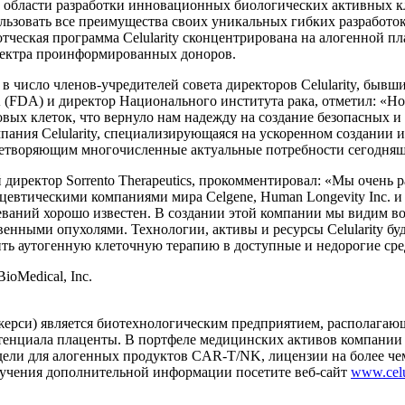
 в области разработки инновационных биологических активных 
ользовать все преимущества своих уникальных гибких разработо
тческая программа Celularity сконцентрирована на алогенной п
пектра проинформированных доноров.
 в число членов-учредителей совета директоров Celularity, бы
FDA) и директор Национального института рака, отметил: «Нова
овых клеток, что вернуло нам надежду на создание безопасных 
пания Celularity, специализирующаяся на ускоренном создании 
влетворяющим многочисленные актуальные потребности сегодня
директор Sorrento Therapeutics, прокомментировал: «Мы очень ра
евтическими компаниями мира Celgene, Human Longevity Inc. и U
ваний хорошо известен. В создании этой компании мы видим во
венными опухолями. Технологии, активы и ресурсы Celularity 
ить аутогенную клеточную терапию в доступные и недорогие сре
ioMedical, Inc.
-Джерси) является биотехнологическим предприятием, располаг
отенциала плаценты. В портфеле медицинских активов компании
ели для алогенных продуктов CAR-T/NK, лицензии на более чем
лучения дополнительной информации посетите веб-сайт
www.celu