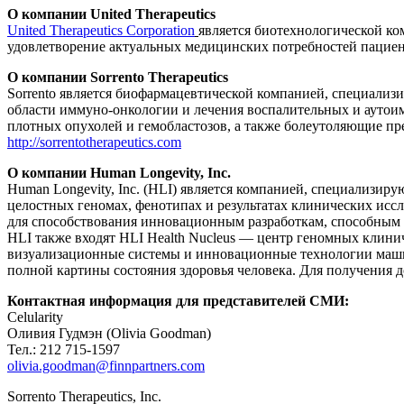
О компании United Therapeutics
United Therapeutics Corporation
является биотехнологической к
удовлетворение актуальных медицинских потребностей пациен
О компании Sorrento Therapeutics
Sorrento является биофармацевтической компанией, специализ
области иммуно-онкологии и лечения воспалительных и аутоим
плотных опухолей и гемобластозов, а также болеутоляющие пр
http://sorrentotherapeutics.com
О
компании
Human Longevity, Inc.
Human Longevity, Inc. (HLI) является компанией, специализ
целостных геномах, фенотипах и результатах клинических ис
для способствования инновационным разработкам, способным 
HLI также входят HLI Health Nucleus — центр геномных клин
визуализационные системы и инновационные технологии маши
полной картины состояния здоровья человека. Для получения
Контактная информация для представителей СМИ:
Celularity
Оливия Гудмэн (Olivia Goodman)
Тел.: 212 715-1597
olivia.goodman@finnpartners.com
Sorrento Therapeutics, Inc.