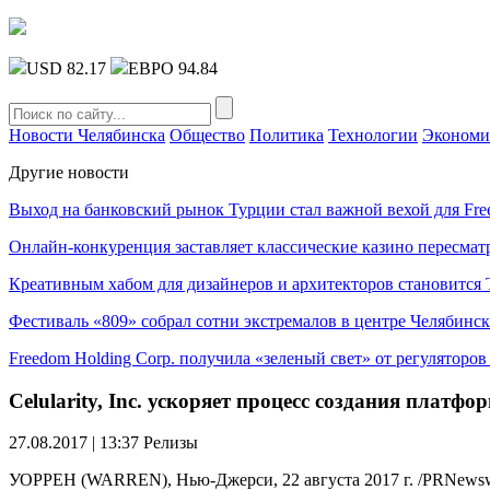
USD 82.17
ЕВРО 94.84
Новости Челябинска
Общество
Политика
Технологии
Экономи
Другие новости
Выход на банковский рынок Турции стал важной вехой для Fre
Онлайн-конкуренция заставляет классические казино пересмат
Креативным хабом для дизайнеров и архитекторов становитс
Фестиваль «809» собрал сотни экстремалов в центре Челябинск
Freedom Holding Corp. получила «зеленый свет» от регуляторо
Celularity, Inc. ускоряет процесс создания пла
27.08.2017 | 13:37
Релизы
УОРРЕН (WARREN), Нью-Джерси, 22 августа 2017 г. /PRNewswir