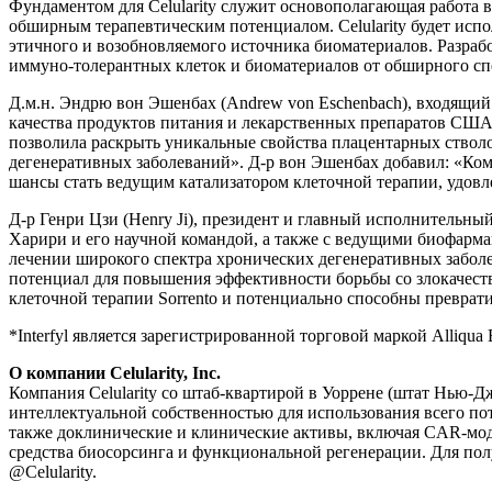
Фундаментом для Celularity служит основополагающая работа
обширным терапевтическим потенциалом. Celularity будет исп
этичного и возобновляемого источника биоматериалов. Разрабо
иммуно-толерантных клеток и биоматериалов от обширного с
Д.м.н. Эндрю вон Эшенбах (Andrew von Eschenbach), входящий
качества продуктов питания и лекарственных препаратов США (
позволила раскрыть уникальные свойства плацентарных ствол
дегенеративных заболеваний». Д-р вон Эшенбах добавил: «Ком
шансы стать ведущим катализатором клеточной терапии, удо
Д-р Генри Цзи (Henry Ji), президент и главный исполнительный 
Харири и его научной командой, а также с ведущими биофармац
лечении широкого спектра хронических дегенеративных заболе
потенциал для повышения эффективности борьбы со злокачест
клеточной терапии Sorrento и потенциально способны преврат
*Interfyl является зарегистрированной торговой маркой Alliqua B
О компании Celularity, Inc.
Компания Celularity со штаб-квартирой в Уоррене (штат Нью
интеллектуальной собственностью для использования всего п
также доклинические и клинические активы, включая CAR-мод
средства биосорсинга и функциональной регенерации. Для по
@Celularity.