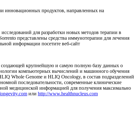
ции инновационных продуктов, направленных на
 исследований для разработки новых методов терапии в
orrento представлены средства иммунотерапии для лечения
ельной информации посетите веб-сайт
и, создающей крупнейшую и самую полную базу данных о
технологии компьютерных вычислений и машинного обучения
HLIQ Whole Genome и HLIQ Oncology, в состав подразделений
геномной последовательности, современные клинические
ьной медицинской информацией для получения максимально
longevity.com
или
http://www.healthnucleus.com