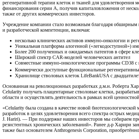
регенеративной терапии клеток и тканей для удовлетворения м
финансирования серии А, получив капиталовложения от нескольки
также от других коммерческих инвесторов.
Учреждение компании стало возможным благодаря обширным не
и разработческой компетенции, включая:
несколько клинических активов иммуно-онкологии и рег
Уникальная платформа алогенной («легкодоступной») и
Более 200 полученных и ожидаемых патентов в сфере кле
Широкий спектр CAR-моделей человеческих антител
Совместные иммуно-онкологические программы CD38 с 
Коммерчески доступные функциональные регенеративны
Хранилище стволовых клеток LifeBankUSA с двадцатил
Основанная на революционных разработках д.м.н. Роберта Хари
Celularity получать плацентарные стволовые клетки, разрабат
области и осуществлять деятельность в рамках всей ценностно
«Celularity была создана в качестве новой биотехнологичес
разработок в целях удовлетворения всего спектра острых меди
J. Hariri). — При поддержке наших инвесторов мы собираем 
резистентных хронических заболеваний». Ранее д-р Харири зани
также был основателем Anthrogenesis Corporation, приобретённо