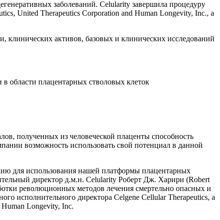
егенеративных заболеваний. Celularity завершила процедуру
 United Therapeutics Corporation and Human Longevity, Inc., а
, клинических активов, базовых и клинических исследований
и в области плацентарных стволовых клеток
иалов, полученных из человеческой плаценты способность
омпании возможность использовать свой потенциал в данной
енцию для использования нашей платформы плацентарных
ельный директор д.м.н. Celularity Роберт Дж. Харири (Robert
аботки революционных методов лечения смертельно опасных и
го исполнительного директора Celgene Cellular Therapeutics, а
Human Longevity, Inc.