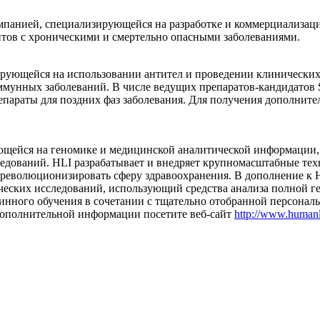
омпанией, специализирующейся на разработке и коммерциализа
тов с хроническими и смертельно опасными заболеваниями.
ирующейся на использовании антител и проведении клинических
мунных заболеваний. В числе ведущих препаратов-кандидатов S
епараты для поздних фаз заболевания. Для получения дополнит
ирующейся на геномике и медицинской аналитической информаци
следований. HLI разрабатывает и внедряет крупномасштабные 
революционизировать сферу здравоохранения. В дополнение к 
ических исследований, использующий средства анализа полной 
нного обучения в сочетании с тщательно отобранной персонал
 дополнительной информации посетите веб-сайт
http://www.human