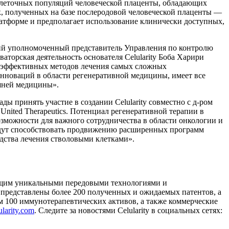
клеточных популяций человеческой плаценты, обладающих
к, полученных на базе послеродовой человеческой плаценты —
латформе и предполагает использование клинически доступных,
вший уполномоченный представитель Управления по контролю
торская деятельность основателя Celularity Боба Харири
и эффективных методов лечения самых сложных
инноваций в области регенеративной медицины, имеет все
шней медицины».
ды принять участие в создании Celularity совместно с д-ром
nited Therapeutics. Потенциал регенеративной терапии в
зможности для важного сотрудничества в области онкологии и
будут способствовать продвижению расширенных программ
дства лечения стволовыми клетками».
ающим уникальными передовыми технологиями и
 представлены более 200 полученных и ожидаемых патентов, а
 100 иммунотерапевтических активов, а также коммерческие
larity.com
. Следите за новостями Celularity в социальных сетях: