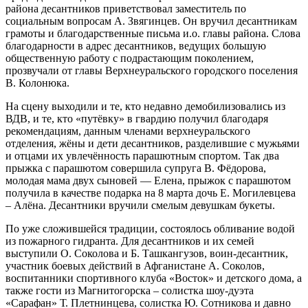
района десантников приветствовал заместитель по
социальным вопросам А. Звягинцев. Он вручил десантникам
грамоты и благодарственные письма и.о. главы района. Слова
благодарности в адрес десантников, ведущих большую
общественную работу с подрастающим поколением,
прозвучали от главы Верхнеуральского городского поселения
В. Колонюка.
На сцену выходили и те, кто недавно демобилизовались из
ВДВ, и те, кто «путёвку» в гвардию получил благодаря
рекомендациям, данным членами верхнеуральского
отделения, жёны и дети десантников, разделившие с мужьями
и отцами их увлечённость парашютным спортом. Так два
прыжка с парашютом совершила супруга В. Фёдорова,
молодая мама двух сыновей — Елена, прыжок с парашютом
получила в качестве подарка на 8 марта дочь Е. Могилевцева
– Алёна. Десантники вручили смелым девушкам букеты.
По уже сложившейся традиции, состоялось обливание водой
из пожарного гидранта. Для десантников и их семей
выступили О. Соколова и Б. Ташкангузов, воин-десантник,
участник боевых действий в Афганистане А. Соколов,
воспитанники спортивного клуба «Восток» и детского дома, а
также гости из Магнитогорска – солистка шоу-дуэта
«Сарафан» Т. Плетнинцева, солистка Ю. Сотникова и давно