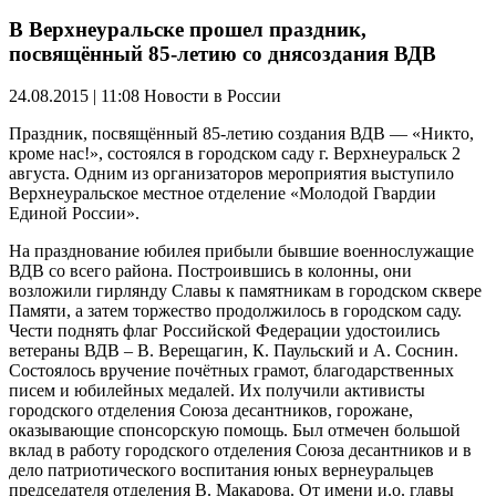
В Верхнеуральске прошел праздник,
посвящённый 85-летию со днясоздания ВДВ
24.08.2015 | 11:08
Новости в России
Праздник, посвящённый 85-летию создания ВДВ — «Никто,
кроме нас!», состоялся в городском саду г. Верхнеуральск 2
августа. Одним из организаторов мероприятия выступило
Верхнеуральское местное отделение «Молодой Гвардии
Единой России».
На празднование юбилея прибыли бывшие военнослужащие
ВДВ со всего района. Построившись в колонны, они
возложили гирлянду Славы к памятникам в городском сквере
Памяти, а затем торжество продолжилось в городском саду.
Чести поднять флаг Российской Федерации удостоились
ветераны ВДВ – В. Верещагин, К. Паульский и А. Соснин.
Состоялось вручение почётных грамот, благодарственных
писем и юбилейных медалей. Их получили активисты
городского отделения Союза десантников, горожане,
оказывающие спонсорскую помощь. Был отмечен большой
вклад в работу городского отделения Союза десантников и в
дело патриотического воспитания юных вернеуральцев
председателя отделения В. Макарова. От имени и.о. главы