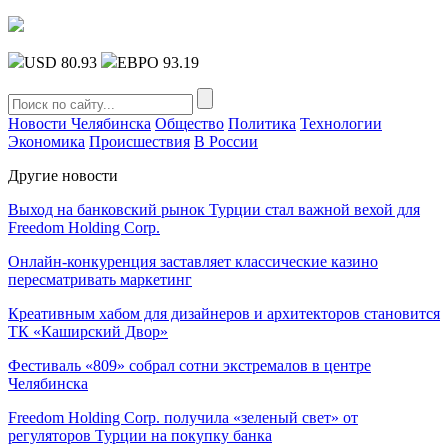
USD 80.93
ЕВРО 93.19
Новости Челябинска
Общество
Политика
Технологии
Экономика
Происшествия
В России
Другие новости
Выход на банковский рынок Турции стал важной вехой для
Freedom Holding Corp.
Онлайн-конкуренция заставляет классические казино
пересматривать маркетинг
Креативным хабом для дизайнеров и архитекторов становится
ТК «Каширский Двор»
Фестиваль «809» собрал сотни экстремалов в центре
Челябинска
Freedom Holding Corp. получила «зеленый свет» от
регуляторов Турции на покупку банка