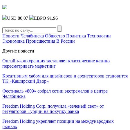
USD 80.07
ЕВРО 91.96
Новости Челябинска
Общество
Политика
Технологии
Экономика
Происшествия
В России
Другие новости
Онлайн-конкуренция заставляет классические казино
пересматривать маркетинг
Креативным хабом для дизайнеров и архитекторов становится
ТК «Каширский Двор»
Фестиваль «809» собрал сотни экстремалов в центре
Челябинска
Freedom Holding Corp. получила «зеленый свет» от
регуляторов Турции на покупку банка
Freedom Holding укрепляет позиции на международных
рынках