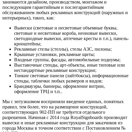
занимаются дизайном, производством, монтажом и
последующим гарантийным и послегарантийным
обслуживанием любых рекламных конструкций (наружных и
интерьерных), таких, как:
Вывески (световые и несветовые объемные буквы,
световые и несветовые короба, неоновые вывески,
светодиодные вывески, аптечные кресты и т.п.), панель-
кронштейны;
Рекламные стелы (стеллы), стелы АЗС, пилоны;
Крышные установки, рекламные щиты;
Входные группы, фасады, автомобильные подиумы;
Выставочные стенды, арт-объекты, иные типовые или
нестандартные рекламные конструкции;
Тонкие световые панели (лайтбоксы), информационные
стенды, таблички любых размеров и видов;
Брандмауэры, баннеры, оформление витрин,
оформление ТРЦ и т.п..
Мы с энтузиазмом восприняли введение единых, понятных
правил, тем более, что на размещение конструкций,
соответствующих 902-ПП не требуется отдельного
разрешения. Начиная с 2014 года RoyalSignboards производит
вывески и иные рекламные конструкции для заказчиков из
города Москвы в точном соответствии с Постановлением №