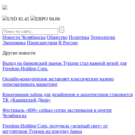
USD 81.41
ЕВРО 94.06
Новости Челябинска
Общество
Политика
Технологии
Экономика
Происшествия
В России
Другие новости
Выход на банковский рынок Турции стал важной вехой для
Freedom Holding Corp.
Онлайн-конкуренция заставляет классические казино
пересматривать маркетинг
Креативным хабом для дизайнеров и архитекторов становится
ТК «Каширский Двор»
Фестиваль «809» собрал сотни экстремалов в центре
Челябинска
Freedom Holding Corp. получила «зеленый свет» от
регуляторов Турции на покупку банка