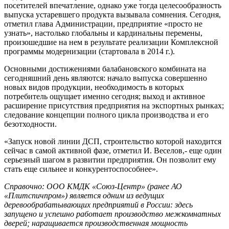
посетителей впечатление, однако уже тогда целесообразность
выпуска устаревшего продукта вызывала сомнения. Сегодня,
отметил глава Администрации, предприятие «просто не
узнать», настолько глобальны и кардинальны перемены,
произошедшие на нем в результате реализации Комплексной
программы модернизации (стартовала в 2014 г.).
Основными достижениями балабановского комбината на
сегодняшний день являются: начало выпуска совершенно
новых видов продукции, необходимость в которых
потребитель ощущает именно сегодня; выход и активное
расширение присутствия предприятия на экспортных рынках;
следование концепции полного цикла производства и его
безотходности.
«Запуск новой линии ДСП, строительство которой находится
сейчас в самой активной фазе, отметил И. Веселов,- еще один
серьезный шагом в развитии предприятия. Он позволит ему
стать еще сильнее и конкурентоспособнее».
Справочно: ООО КМДК «Союз-Центр» (ранее АО
«Плитспичпром») является одним из ведущих
деревообрабатывающих предприятий в России: здесь
запущено и успешно работает производство межкомнатных
дверей; наращивается производственная мощность