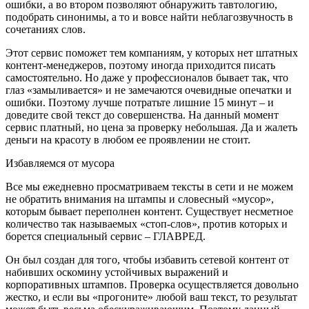
ошибки, а во втором позволяют обнаружить тавтологию,
подобрать синонимы, а то и вовсе найти неблагозвучность в
сочетаниях слов.
Этот сервис поможет тем компаниям, у которых нет штатных
контент-менеджеров, поэтому иногда приходится писать
самостоятельно. Но даже у профессионалов бывает так, что
глаз «замыливается» и не замечаются очевидные опечатки и
ошибки. Поэтому лучше потратьте лишние 15 минут – и
доведите свой текст до совершенства. На данный момент
сервис платный, но цена за проверку небольшая. Да и жалеть
деньги на красоту в любом ее проявлении не стоит.
Избавляемся от мусора
Все мы ежедневно просматриваем тексты в сети и не можем
не обратить внимания на штампы и словесный «мусор»,
которым бывает переполнен контент. Существует несметное
количество так называемых «стоп-слов», против которых и
борется специальный сервис – ГЛАВРЕД.
Он был создан для того, чтобы избавить сетевой контент от
набивших оскомину устойчивых выражений и
корпоративных штампов. Проверка осуществляется довольно
жестко, и если вы «прогоните» любой ваш текст, то результат