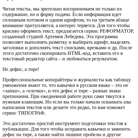
Читая тексты, мы зрительно воспринимаем не только их
содержание, но и форму подачи. Если информация идет
сплошным потоком и одним шрифтом, то на третьем абзаце
внимание притупляется, а интерес теряется. Для того чтобы
красиво оформить текст, предлагается сервис РЕФОРМАТОР,
созданный студией Артемия Лебедева. Эта программа
позволяет выполнять разметку и выбирать шрифт, выделять
заголовки и дополнять текст списками, врезками и др. После
этого достаточно скопировать HTML-код, вставить его в
текстовый редактор сайта – и любоваться результатом.
Не дефис, а тире!
Профессиональные копирайтеры и журналисты как таблицу
умножения знают то, что кавычки в русском языке – это не
«лапки», а «елочки», и что дефис и тире – разные знаки
препинания. При ежедневной работе руки сами тянутся к
нужным клавишам. Но если вы только начали осваивать азы
написания текстов или делаете это редко, то вам поможет
сервис ТИПОГРАФ.
Это достаточно простой инструмент подготовки текстов к
публикации. Для того чтобы исправить кавычки и заменить
дефис на тире, а также найти лишние пробелы и другие