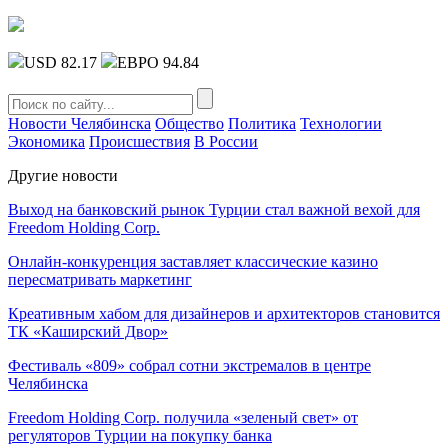
USD 82.17
ЕВРО 94.84
Новости Челябинска
Общество
Политика
Технологии
Экономика
Происшествия
В России
Другие новости
Выход на банковский рынок Турции стал важной вехой для
Freedom Holding Corp.
Онлайн-конкуренция заставляет классические казино
пересматривать маркетинг
Креативным хабом для дизайнеров и архитекторов становится
ТК «Каширский Двор»
Фестиваль «809» собрал сотни экстремалов в центре
Челябинска
Freedom Holding Corp. получила «зеленый свет» от
регуляторов Турции на покупку банка