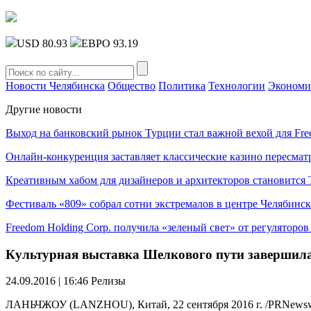
USD 80.93
ЕВРО 93.19
Новости Челябинска
Общество
Политика
Технологии
Экономи
Другие новости
Выход на банковский рынок Турции стал важной вехой для Fre
Онлайн-конкуренция заставляет классические казино пересмат
Креативным хабом для дизайнеров и архитекторов становитс
Фестиваль «809» собрал сотни экстремалов в центре Челябинск
Freedom Holding Corp. получила «зеленый свет» от регуляторо
Культурная выставка Шелкового пути завершила
24.09.2016 | 16:46
Релизы
ЛАНЬЧЖОУ (LANZHOU), Китай, 22 сентября 2016 г. /PRNewswire