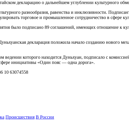
тайском декларацию о дальнейшем углублении культурного обме
ультурного разнообразия, равенства и инклюзивности. Подписан
мулировать торговое и промышленное сотрудничество в сфере ку
иятия было подписано 89 соглашений, имеющих отношение к кул
Дуньхуанская декларация положила начало созданию нового мех
ом ведении которого находится Дуньхуан, подписало с комиссие
 сфере инициативы «Один пояс — одна дорога».
 10 63074558
ка
Происшествия
В России