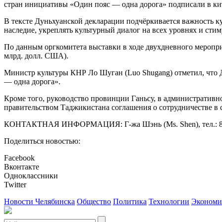
стран инициативы «Один пояс — одна дорога» подписали в ки
В тексте Дуньхуанской декларации подчёркивается важность к
наследие, укреплять культурный диалог на всех уровнях и сти
По данным оргкомитета выставки в ходе двухдневного меропр
млрд. долл. США).
Министр культуры КНР Ло Шуган (Luo Shugang) отметил, что 
— одна дорога».
Кроме того, руководство провинции Ганьсу, в административн
правительством Таджикистана соглашения о сотрудничестве в
КОНТАКТНАЯ ИНФОРМАЦИЯ: Г-жа Шэнь (Ms. Shen), тел.: 86
Поделиться новостью:
Facebook
Вконтакте
Одноклассники
Twitter
Новости Челябинска
Общество
Политика
Технологии
Экономи