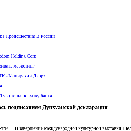
ка
Происшествия
В России
edom Holding Corp.
ривать маркетинг
я ТК «Каширский Двор»
а
в Турции на покупку банка
сь подписанием Дунхуанской декларации
/ — В завершение Международной культурной выставки Шёлкового