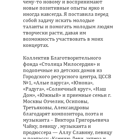
чему-то новому и воспринимают
новые позитивные опыты ярко и
иногда навсегда. Я поставила перед
собой задачу искать молодые
таланты и помогать молодым людям
творчески расти, давая им
возможность участвовать в моих
концертах.
Коллектив Благотворительного
фонда «Столица Милосердия» и
подопечные из детских домов из
Городского ресурсного центра, ЦССВ
№1, «Алые паруса», «Юнона»,
«Радуга», «Солнечный круг», «Наш
Дом», «Южный» и приемные семьи г.
Москвы Озчелик, Осиповы,
Третьяковы, Александровы
благодарят композитора, поэта и
музыканта – Виктора Григорьевича
Чайку, певицу , музыканта и
продюссера — Аллу Славину, певицу
и поэтэссу -Ксению Деви, актера и