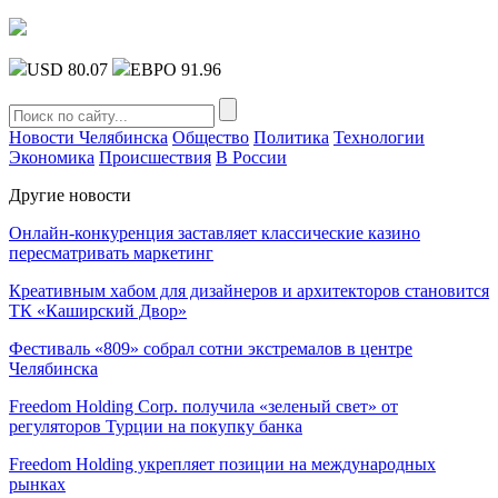
USD 80.07
ЕВРО 91.96
Новости Челябинска
Общество
Политика
Технологии
Экономика
Происшествия
В России
Другие новости
Онлайн-конкуренция заставляет классические казино
пересматривать маркетинг
Креативным хабом для дизайнеров и архитекторов становится
ТК «Каширский Двор»
Фестиваль «809» собрал сотни экстремалов в центре
Челябинска
Freedom Holding Corp. получила «зеленый свет» от
регуляторов Турции на покупку банка
Freedom Holding укрепляет позиции на международных
рынках