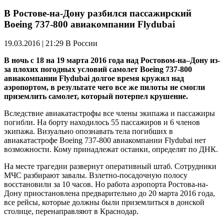
В Ростове-на-Дону разбился пассажирский
Boeing 737-800 авиакомпании Flydubai
19.03.2016 | 21:29
В России
В ночь с 18 на 19 марта 2016 года над
Ростовом-на
–Дону
из-
за плохих погодных условий самолет
Boeing
737-800
авиакомпании
Flydubai
долгое время кружил над
аэропортом, в результате чего все же пилоты не смогли
приземлить самолет, который потерпел крушение.
Вследствие авиакатастрофы все члены экипажа и пассажиры
погибли. На борту находилось 55 пассажиров и 6 членов
экипажа. Визуально опознавать тела погибших в
авиакатастрофе
Boeing
737-800 авиакомпании
Flydubai
нет
возможности. Кому принадлежат останки, определят по ДНК.
На месте трагедии развернут оперативный штаб. Сотрудники
МЧС разбирают завалы. Взлетно-посадочную полосу
восстановили за 10 часов. Но работа аэропорта Ростова-на-
Дону приостановлена предварительно до 20 марта 2016 года,
все рейсы, которые должны были приземлиться в донской
столице, перенаправляют в Краснодар.