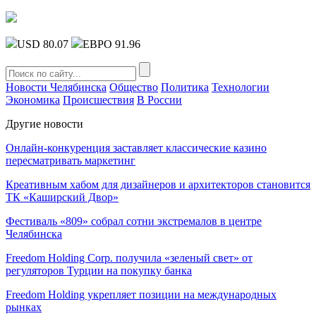
USD 80.07
ЕВРО 91.96
Новости Челябинска
Общество
Политика
Технологии
Экономика
Происшествия
В России
Другие новости
Онлайн-конкуренция заставляет классические казино
пересматривать маркетинг
Креативным хабом для дизайнеров и архитекторов становится
ТК «Каширский Двор»
Фестиваль «809» собрал сотни экстремалов в центре
Челябинска
Freedom Holding Corp. получила «зеленый свет» от
регуляторов Турции на покупку банка
Freedom Holding укрепляет позиции на международных
рынках