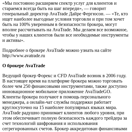
«Мы постоянно расширяем спектр услуг для клиентов и
стараемся всегда быть на шаг впереди», — говорит
генеральный директор AvaTrade Дайре Фергюсон. — «Те, кто
ищет наиболее выгодные условия торговли и при том хочет
быть на 100% уверенным в безопасности брокера, могут
вполне рассчитывать на AvaTrade. Мы делаем все возможное,
чтобы у наших клиентов были все необходимые инструменты
и активы».
Подробнее о брокере AvaTrade можно узнать на сайте
http://www.avatrade.ru
О брокере AvaTrade
Ведущий брокер Форекс и CFD AvaTrade возник в 2006 году.
В настоящее время на платформе брокера можно торговать
более чем 250 финансовыми инструментами, также доступно
инновационное мобильное приложение AvaTradeGO.
Клиенты брокера получают в помощь персонального
менеджера, а онлайн-чат службы поддержки работает
круглосуточно на 15 наиболее популярных языках мира.
AvaTrade радушно принимает клиентов любого уровня, при
этом обеспечивает полную безопасность каждого трейдера за
счет технологий шифрования и использования
сегрегированных счетов. Брокер аккредитован финансовыми