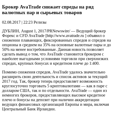
Брокер AvaTrade снижает спреды на ряд
валютных пар и сырьевых товаров
02.08.2017 | 22:23
Релизы
ДУБЛИН, August 1, 2017/PRNewswire/ — Ведущий брокер
Форекс и CFD AvaTrade [http://www.avatrade.ru ] объявил о
снижении плавающих, фиксированных спредов и спредов на
опционы в среднем на 35% на основные валютные пары и до
50% на менее востребованные. Данная новость позволяет
сделать вывод о том, что AvaTrade становится брокером с
наиболее выгодными условиями торговли при сверхнизких
спредах, крупных бонусах и кредитном плече до 1:400.
Помимо снижения спредов, AvaTrade удалось значительно
расширить свою деятельность и список активов за текущий
2017 год. Так, брокер теперь предоставляет возможность
круглосуточно торговать 5 криптовалютами — как в паре с
долларом США, так и по отдельности. AvaTrade — один из
немногих брокеров, предоставляющих высокое кредитное
плечо и бонусы на депозит при наличии аккредитации
ведущих финансовых организаций Европы и мира, включая
Центральный Банк Ирландии.