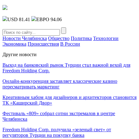
USD 81.41
ЕВРО 94.06
Новости Челябинска
Общество
Политика
Технологии
Экономика
Происшествия
В России
Другие новости
Выход на банковский рынок Турции стал важной вехой для
Freedom Holding Corp.
Онлайн-конкуренция заставляет классические казино
пересматривать маркетинг
Креативным хабом для дизайнеров и архитекторов становится
ТК «Каширский Двор»
Фестиваль «809» собрал сотни экстремалов в центре
Челябинска
Freedom Holding Corp. получила «зеленый свет» от
регуляторов Турции на покупку банка