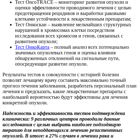
Тест OncoTRACE – мониторинг развития опухоли и
оценки эффективности проводимого лечения с целью
предотвращения рецидивов и выработки раковыми
клетками устойчивости к лекарственным препаратам;
Тест Онкоскан – выявление мельчайших структурных
нарушений в хромосомах клетки посредством
исследования всех хромосом и генов, связанных с
развитием опухоли;
Тест ОнкоКарта
– полный анализ всех потенциально
значимых опухолевых генов и оценка влияния
обнаруженных отклонений на сигнальные пути,
опосредующие развитие опухоли.
Результаты тестов в совокупности с историей болезни
позволят лечащему врачу составить максимально точный
прогноз течения заболевания, разработать персональный план
лечения и предсказать, какие лекарственные препараты с
наибольшей вероятностью будут эффективны для лечения
конкретной опухоли.
Надежность и эффективность тестов подтверждена
клинически: 9 различных центров проводили данные
исследования с целью выбрать наиболее подходящую
терапию для неподдающихся лечению резистентных
опухолей. В итоге: в 27% случаев в лечении рака и