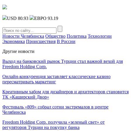
USD 80.93
ЕВРО 93.19
Новости Челябинска
Общество
Политика
Технологии
Экономика
Происшествия
В России
Другие новости
Выход на банковский рынок Турции стал важной вехой для
Freedom Holding Corp.
Онлайн-конкуренция заставляет классические казино
пересматривать маркетинг
Креативным хабом для дизайнеров и архитекторов становится
ТК «Каширский Двор»
Фестиваль «809» собрал сотни экстремалов в центре
Челябинска
Freedom Holding Corp. получила «зеленый свет» от
регуляторов Турции на покупку банка