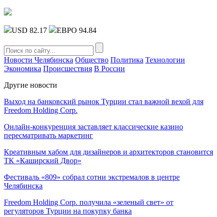
USD 82.17
ЕВРО 94.84
Новости Челябинска
Общество
Политика
Технологии
Экономика
Происшествия
В России
Другие новости
Выход на банковский рынок Турции стал важной вехой для
Freedom Holding Corp.
Онлайн-конкуренция заставляет классические казино
пересматривать маркетинг
Креативным хабом для дизайнеров и архитекторов становится
ТК «Каширский Двор»
Фестиваль «809» собрал сотни экстремалов в центре
Челябинска
Freedom Holding Corp. получила «зеленый свет» от
регуляторов Турции на покупку банка