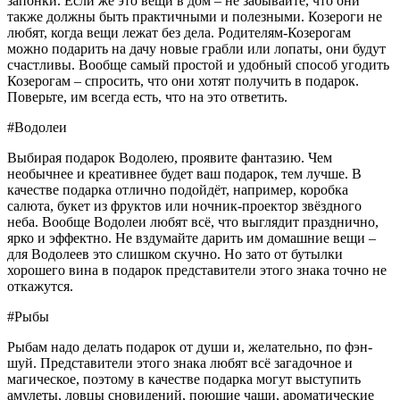
запонки. Если же это вещи в дом – не забывайте, что они
также должны быть практичными и полезными. Козероги не
любят, когда вещи лежат без дела. Родителям-Козерогам
можно подарить на дачу новые грабли или лопаты, они будут
счастливы. Вообще самый простой и удобный способ угодить
Козерогам – спросить, что они хотят получить в подарок.
Поверьте, им всегда есть, что на это ответить.
#Водолеи
Выбирая подарок Водолею, проявите фантазию. Чем
необычнее и креативнее будет ваш подарок, тем лучше. В
качестве подарка отлично подойдёт, например, коробка
салюта, букет из фруктов или ночник-проектор звёздного
неба. Вообще Водолеи любят всё, что выглядит празднично,
ярко и эффектно. Не вздумайте дарить им домашние вещи –
для Водолеев это слишком скучно. Но зато от бутылки
хорошего вина в подарок представители этого знака точно не
откажутся.
#Рыбы
Рыбам надо делать подарок от души и, желательно, по фэн-
шуй. Представители этого знака любят всё загадочное и
магическое, поэтому в качестве подарка могут выступить
амулеты, ловцы сновидений, поющие чаши, ароматические