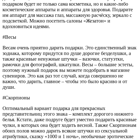
подарком будет не только сама косметика, но и какие-либо
косметические аппараты и аппараты для здоровья. Подарите
им аппарат для массажа глаз, массажную расчёску, зеркало с
подсветкой. Можно посетить салоны «Жезатон» и
вдохновиться идеями.
#Весы
Весам очень приятно дарить подарки. Это единственный знак
зодиака, которому придутся по душе дорогие безделушки, а
также красивые ненужные штучки – вазочки, статуэтки,
рамочки для фотографий, шкатулки. Весы – большие эстеты,
поэтому нужный подарок вы можете подобрать в магазине
сувениров. Это как раз тот случай, когда совершенно не
важно, что дарить, главное – чтобы это было красиво и от
души.
#Скорпионы
Оптимальный вариант подарка для прекрасных
представительниц этого знака – комплект дорогого нижнего
белья. Кстати, даже подруге будет уместно подарить красивые
чулки, в которых она будет ходить весной. Также Скорпионам
обоих полов можно дарить всякие штучки из сексуальной
атрибутики, сказку «1000 и 1 ночь», необычные эротические