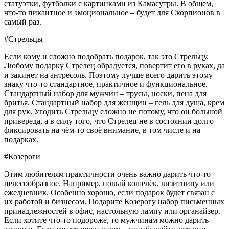
статуэтки, футболки с картинками из Камасутры. В общем,
что-то пикантное и эмоциональное – будет для Скорпионов в
самый раз.
#Стрельцы
Если кому и сложно подобрать подарок, так это Стрельцу.
Любому подарку Стрелец обрадуется, повертит его в руках, да
и закинет на антресоль. Поэтому лучше всего дарить этому
знаку что-то стандартное, практичное и функциональное.
Стандартный набор для мужчин – трусы, носки, пена для
бритья. Стандартный набор для женщин – гель для душа, крем
для рук. Угодить Стрельцу сложно не потому, что он большой
привереда, а в силу того, что Стрелец не в состоянии долго
фиксировать на чём-то своё внимание, в том числе и на
подарках.
#Козероги
Этим любителям практичности очень важно дарить что-то
целесообразное. Например, новый кошелёк, визитницу или
ежедневник. Особенно хорошо, если подарок будет связан с
их работой и бизнесом. Подарите Козерогу набор письменных
принадлежностей в офис, настольную лампу или органайзер.
Если хотите что-то подороже, то мужчинам можно дарить