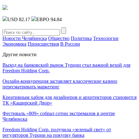
USD 82.17
ЕВРО 94.84
Новости Челябинска
Общество
Политика
Технологии
Экономика
Происшествия
В России
Другие новости
Выход на банковский рынок Турции стал важной вехой для
Freedom Holding Corp.
Онлайн-конкуренция заставляет классические казино
пересматривать маркетинг
Креативным хабом для дизайнеров и архитекторов становится
ТК «Каширский Двор»
Фестиваль «809» собрал сотни экстремалов в центре
Челябинска
Freedom Holding Corp. получила «зеленый свет» от
регуляторов Турции на покупку банка