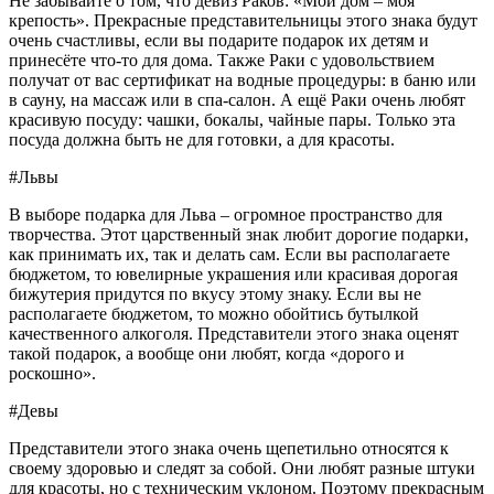
Не забывайте о том, что девиз Раков: «Мой дом – моя
крепость». Прекрасные представительницы этого знака будут
очень счастливы, если вы подарите подарок их детям и
принесёте что-то для дома. Также Раки с удовольствием
получат от вас сертификат на водные процедуры: в баню или
в сауну, на массаж или в спа-салон. А ещё Раки очень любят
красивую посуду: чашки, бокалы, чайные пары. Только эта
посуда должна быть не для готовки, а для красоты.
#Львы
В выборе подарка для Льва – огромное пространство для
творчества. Этот царственный знак любит дорогие подарки,
как принимать их, так и делать сам. Если вы располагаете
бюджетом, то ювелирные украшения или красивая дорогая
бижутерия придутся по вкусу этому знаку. Если вы не
располагаете бюджетом, то можно обойтись бутылкой
качественного алкоголя. Представители этого знака оценят
такой подарок, а вообще они любят, когда «дорого и
роскошно».
#Девы
Представители этого знака очень щепетильно относятся к
своему здоровью и следят за собой. Они любят разные штуки
для красоты, но с техническим уклоном. Поэтому прекрасным