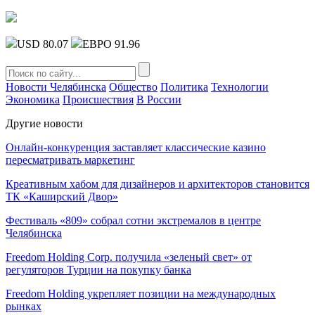
USD 80.07
ЕВРО 91.96
Новости Челябинска
Общество
Политика
Технологии
Экономика
Происшествия
В России
Другие новости
Онлайн-конкуренция заставляет классические казино
пересматривать маркетинг
Креативным хабом для дизайнеров и архитекторов становится
ТК «Каширский Двор»
Фестиваль «809» собрал сотни экстремалов в центре
Челябинска
Freedom Holding Corp. получила «зеленый свет» от
регуляторов Турции на покупку банка
Freedom Holding укрепляет позиции на международных
рынках