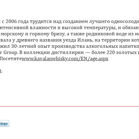
 с 2006 года трудится над созданием лучшего односолод
интенсивной влажности и высокой температуры, и обязан
орскому и горному бризу, а также родниковой воде из 
ала у древнего названия уезда Илань, на территории ко
лужил 30-летний опыт производства алкогольных напитко
 Group. В коллекции дистиллирии — более 220 золотых н
 Посетите
www.kavalanwhisky.com/EN/age.aspx
:
tter