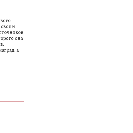
ового
 своим
источников
торого она
в,
аград, а