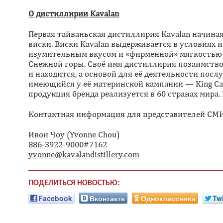
О дистиллирии Kavalan
Первая тайваньская дистиллирия Kavalan начиная
виски. Виски Kavalan выдерживается в условиях 
изумительным вкусом и «фирменной» мягкостью м
Снежной горы. Своё имя дистиллирия позаимствов
и находится, а основой для её деятельности пос
имеющийся у её материнской кампании — King Car
продукция бренда реализуется в 60 странах мира.
Контактная информация для представителей СМИ
Ивон Чоу (Yvonne Chou)
886-3922-9000#7162
yvonne@kavalandistillery.com
ПОДЕЛИТЬСЯ НОВОСТЬЮ:
Facebook
Вконтакте
Одноклассники
Twi