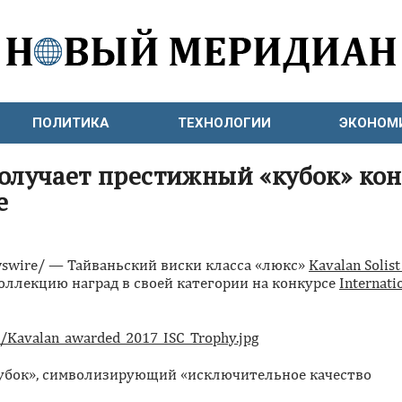
ПОЛИТИКА
ТЕХНОЛОГИИ
ЭКОНОМ
получает престижный «кубок» ко
e
ewswire/ — Тайваньский виски класса «люкс»
Kavalan Solist
оллекцию наград в своей категории на конкурсе
Internatio
Kavalan_awarded_2017_ISC_Trophy.jpg
«кубок», символизирующий «исключительное качество