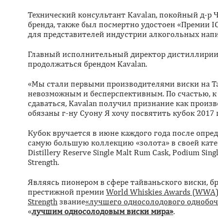
Технический консультант Kavalan, покойный д-р
бренда, также был посмертно удостоен «Премии
для представителей индустрии алкогольных напи
Главный исполнительный директор дистиллирии г-
продолжаться брендом Kavalan.
«Мы стали первыми производителями виски на Та
невозможным и бесперспективным. По счастью, к
сдаваться, Kavalan получил признание как прои
обязаны г-ну Суону Я хочу посвятить кубок 2017 
Кубок вручается в июне каждого года после опре
самую большую коллекцию «золота» в своей кат
Distillery Reserve Single Malt Rum Cask, Podium Singl
Strength.
Являясь пионером в сфере тайваньского виски, 
престижной премии
World Whiskies Awards (WWA
Strength
звание
«лучшего односолодового однобоч
«
лучшим односолодовым виски мира»
.