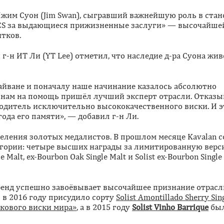
 Чжим Суон (Jim Swan), сыгравший важнейшую роль в ста
 ICS за выдающиеся прижизненные заслуги» — высочайше
тков.
н ИТ Ли (YT Lee) отметил, что наследие д-ра Суона жив
йване и поначалу наше начинание казалось абсолютно
 нам на помощь пришёл лучший эксперт отрасли. Отказы
зводитель исключительно высококачественного виски. И 
года его памяти», — добавил г-н Ли.
деления золотых медалистов. В прошлом месяце Kavalan 
егории: четыре высших награды за лимитированную вер
e Malt, ex-Bourbon Oak Single Malt и Solist ex-Bourbon Single
бренд успешно завоёвывает высочайшее признание отрас
)
в 2016 году присудило сорту
Solist Amontillado Sherry Sin
кового виски мира»
, а в 2015 году
Solist Vinho Barrique
был