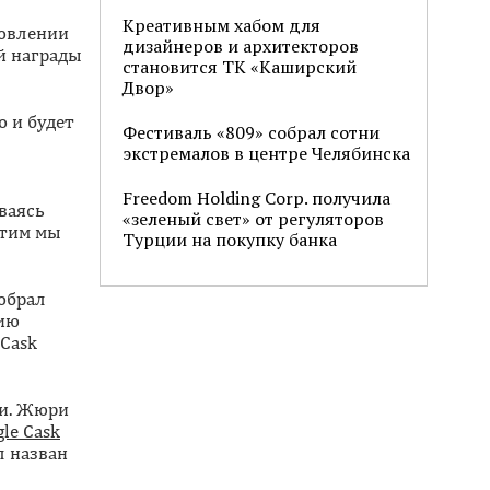
Креативным хабом для
новлении
дизайнеров и архитекторов
й награды
становится ТК «Каширский
Двор»
о и будет
Фестиваль «809» собрал сотни
экстремалов в центре Челябинска
Freedom Holding Corp. получила
ваясь
«зеленый свет» от регуляторов
этим мы
Турции на покупку банка
собрал
сию
 Cask
ли. Жюри
gle Cask
 назван