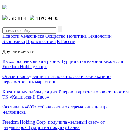
USD 81.41
ЕВРО 94.06
Новости Челябинска
Общество
Политика
Технологии
Экономика
Происшествия
В России
Другие новости
Выход на банковский рынок Турции стал важной вехой для
Freedom Holding Corp.
Онлайн-конкуренция заставляет классические казино
пересматривать маркетинг
Креативным хабом для дизайнеров и архитекторов становится
ТК «Каширский Двор»
Фестиваль «809» собрал сотни экстремалов в центре
Челябинска
Freedom Holding Corp. получила «зеленый свет» от
регуляторов Турции на покупку банка