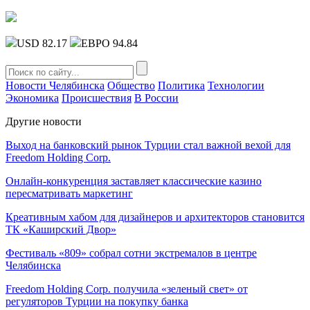
USD 82.17
ЕВРО 94.84
Новости Челябинска
Общество
Политика
Технологии
Экономика
Происшествия
В России
Другие новости
Выход на банковский рынок Турции стал важной вехой для
Freedom Holding Corp.
Онлайн-конкуренция заставляет классические казино
пересматривать маркетинг
Креативным хабом для дизайнеров и архитекторов становится
ТК «Каширский Двор»
Фестиваль «809» собрал сотни экстремалов в центре
Челябинска
Freedom Holding Corp. получила «зеленый свет» от
регуляторов Турции на покупку банка