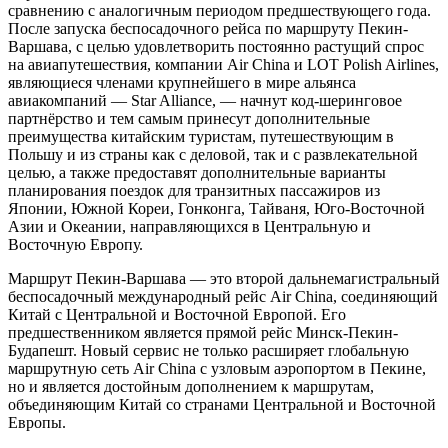
сравнению с аналогичным периодом предшествующего года.
После запуска беспосадочного рейса по маршруту Пекин-
Варшава, с целью удовлетворить постоянно растущий спрос
на авиапутешествия, компании Air China и LOT Polish Airlines,
являющиеся членами крупнейшего в мире альянса
авиакомпаний — Star Alliance, — начнут код-шеринговое
партнёрство и тем самым принесут дополнительные
преимущества китайским туристам, путешествующим в
Польшу и из страны как с деловой, так и с развлекательной
целью, а также предоставят дополнительные варианты
планирования поездок для транзитных пассажиров из
Японии, Южной Кореи, Гонконга, Тайваня, Юго-Восточной
Азии и Океании, направляющихся в Центральную и
Восточную Европу.
Маршрут Пекин-Варшава — это второй дальнемагистральный
беспосадочный международный рейс Air China, соединяющий
Китай с Центральной и Восточной Европой. Его
предшественником является прямой рейс Минск-Пекин-
Будапешт. Новый сервис не только расширяет глобальную
маршрутную сеть Air China с узловым аэропортом в Пекине,
но и является достойным дополнением к маршрутам,
объединяющим Китай со странами Центральной и Восточной
Европы.