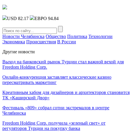
USD 82.17
ЕВРО 94.84
Новости Челябинска
Общество
Политика
Технологии
Экономика
Происшествия
В России
Другие новости
Выход на банковский рынок Турции стал важной вехой для
Freedom Holding Corp.
Онлайн-конкуренция заставляет классические казино
пересматривать маркетинг
Креативным хабом для дизайнеров и архитекторов становится
ТК «Каширский Двор»
Фестиваль «809» собрал сотни экстремалов в центре
Челябинска
Freedom Holding Corp. получила «зеленый свет» от
регуляторов Турции на покупку банка