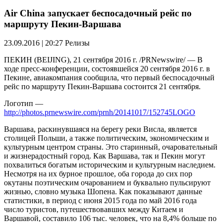
Air China запускает беспосадочный рейс по
маршруту Пекин-Варшава
23.09.2016 | 20:27
Релизы
ПЕКИН (BEIJING), 21 сентября 2016 г. /PRNewswire/ — В
ходе пресс-конференции, состоявшейся 20 сентября 2016 г. в
Пекине, авиакомпания сообщила, что первый беспосадочный
рейс по маршруту Пекин-Варшава состоится 21 сентября.
Логотип —
http://photos.prnewswire.com/prnh/20141017/152745LOGO
Варшава, раскинувшаяся на берегу реки Висла, является
столицей Польши, а также политическим, экономическим и
культурным центром страны. Это старинный, очаровательный
и жизнерадостный город. Как Варшава, так и Пекин могут
похвалиться богатым историческим и культурным наследием.
Несмотря на их бурное прошлое, оба города до сих пор
окутаны поэтическим очарованием и буквально пульсируют
жизнью, словно музыка Шопена. Как показывают данные
статистики, в период с июня 2015 года по май 2016 года
число туристов, путешествовавших между Китаем и
Варшавой, составило 106 тыс. человек, что на 8,4% больше по