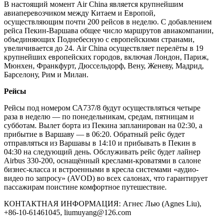
В настоящий момент Air China является крупнейшим
авиаперевозчиком между Китаем и Европой,
осуществляющим почти 200 рейсов в неделю. С добавлением
рейса Пекин-Варшава общее число маршрутов авиакомпании,
объединяющих Поднебесную с европейскими странами,
увеличивается до 24. Air China осуществляет перелёты в 19
крупнейших европейских городов, включая Лондон, Париж,
Мюнхен, Франкфурт, Дюссельдорф, Вену, Женеву, Мадрид,
Барселону, Рим и Милан.
Рейсы
Рейсы под номером СА737/8 будут осуществляться четыре
раза в неделю — по понедельникам, средам, пятницам и
субботам. Вылет борта из Пекина запланирован на 02:30, а
прибытие в Варшаву — в 06:20. Обратный рейс будет
отправляться из Варшавы в 14:10 и прибывать в Пекин в
04:30 на следующий день. Обслуживать рейс будет лайнер
Airbus 330-200, оснащённый креслами-кроватями в салоне
бизнес-класса и встроенными в кресла системами «аудио-
видео по запросу» (AVOD) во всех салонах, что гарантирует
пассажирам поистине комфортное путешествие.
КОНТАКТНАЯ ИНФОРМАЦИЯ: Агнес Лью (Agnes Liu),
+86-10-61461045, liumuyang@126.com