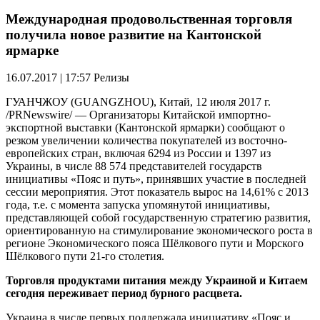
Международная продовольственная торговля
получила новое развитие на Кантонской
ярмарке
16.07.2017 | 17:57
Релизы
ГУАНЧЖОУ (GUANGZHOU), Китай, 12 июля 2017 г.
/PRNewswire/ — Организаторы Китайской импортно-
экспортной выставки (Кантонской ярмарки) сообщают о
резком увеличении количества покупателей из восточно-
европейских стран, включая 6294 из России и 1397 из
Украины, в числе 88 574 представителей государств
инициативы «Пояс и путь», принявших участие в последней
сессии мероприятия. Этот показатель вырос на 14,61% с 2013
года, т.е. с момента запуска упомянутой инициативы,
представляющей собой государственную стратегию развития,
ориентированную на стимулирование экономического роста в
регионе Экономического пояса Шёлкового пути и Морского
Шёлкового пути 21-го столетия.
Торговля продуктами питания между Украиной и Китаем
сегодня переживает период бурного расцвета.
Украина в числе первых поддержала инициативу «Пояс и