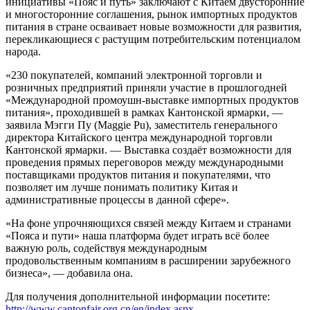
инициативы «Пояс и путь» заключают с Китаем двусторонние
и многосторонние соглашения, рынок импортных продуктов
питания в стране осваивает новые возможности для развития,
перекликающиеся с растущим потребительским потенциалом
народа.
«230 покупателей, компаний электронной торговли и
розничных предприятий приняли участие в прошлогодней
«Международной промоушн-выставке импортных продуктов
питания», проходившей в рамках Кантонской ярмарки, —
заявила Мэгги Пу (Maggie Pu), заместитель генерального
директора Китайского центра международной торговли
Кантонской ярмарки. — Выставка создаёт возможности для
проведения прямых переговоров между международными
поставщиками продуктов питания и покупателями, что
позволяет им лучше понимать политику Китая и
административные процессы в данной сфере».
«На фоне упрочняющихся связей между Китаем и странами
«Пояса и пути» наша платформа будет играть всё более
важную роль, содействуя международным
продовольственным компаниям в расширении зарубежного
бизнеса», — добавила она.
Для получения дополнительной информации посетите:
http://www.cantonfair.org.cn/en/index.aspx