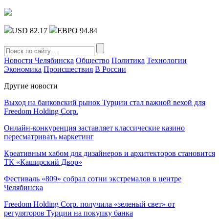
USD 82.17
ЕВРО 94.84
Новости Челябинска
Общество
Политика
Технологии
Экономика
Происшествия
В России
Другие новости
Выход на банковский рынок Турции стал важной вехой для
Freedom Holding Corp.
Онлайн-конкуренция заставляет классические казино
пересматривать маркетинг
Креативным хабом для дизайнеров и архитекторов становится
ТК «Каширский Двор»
Фестиваль «809» собрал сотни экстремалов в центре
Челябинска
Freedom Holding Corp. получила «зеленый свет» от
регуляторов Турции на покупку банка