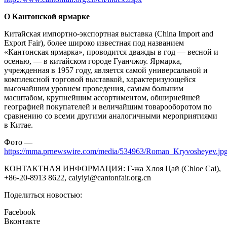
О Кантонской ярмарке
Китайская импортно-экспортная выставка (China Import and
Export Fair), более широко известная под названием
«Кантонская ярмарка», проводится дважды в год — весной и
осенью, — в китайском городе Гуанчжоу. Ярмарка,
учрежденная в 1957 году, является самой универсальной и
комплексной торговой выставкой, характеризующейся
высочайшим уровнем проведения, самым большим
масштабом, крупнейшим ассортиментом, обширнейшей
географией покупателей и величайшим товарооборотом по
сравнению со всеми другими аналогичными мероприятиями
в Китае.
Фото —
https://mma.prnewswire.com/media/534963/Roman_Kryvosheyev.jp
КОНТАКТНАЯ ИНФОРМАЦИЯ: Г-жа Хлоя Цай (Chloe Cai),
+86-20-8913 8622, caiyiyi@cantonfair.org.cn
Поделиться новостью:
Facebook
Вконтакте