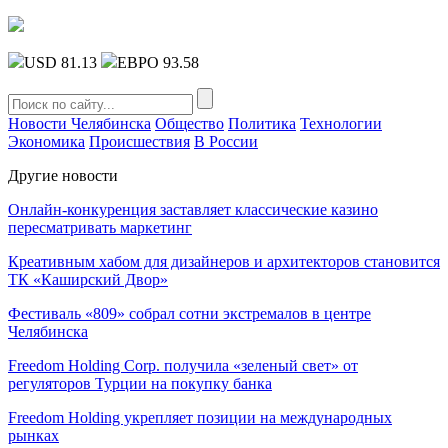
USD 81.13
ЕВРО 93.58
Новости Челябинска
Общество
Политика
Технологии
Экономика
Происшествия
В России
Другие новости
Онлайн-конкуренция заставляет классические казино
пересматривать маркетинг
Креативным хабом для дизайнеров и архитекторов становится
ТК «Каширский Двор»
Фестиваль «809» собрал сотни экстремалов в центре
Челябинска
Freedom Holding Corp. получила «зеленый свет» от
регуляторов Турции на покупку банка
Freedom Holding укрепляет позиции на международных
рынках