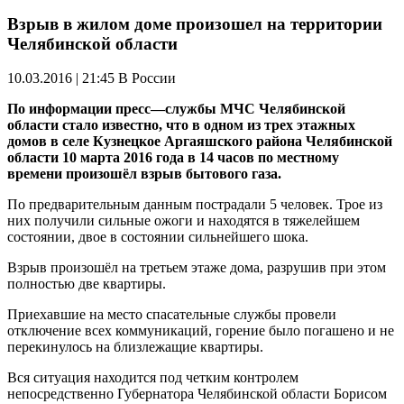
Взрыв в жилом доме произошел на территории
Челябинской области
10.03.2016 | 21:45
В России
По
информации
пресс
—
службы
МЧС
Челябинской
области
стало
известно
,
что
в
одном
из
трех
этажных
домов
в
селе
Кузнецкое
Аргаяшского
района
Челябинской
области
10
марта
2016
года
в
14
часов
по
местному
времени
произошёл
взрыв
бытового
газа
.
По
предварительным
данным
пострадали
5
человек
.
Трое
из
них
получили
сильные
ожоги
и
находятся
в
тяжелейшем
состоянии
,
двое
в
состоянии
сильнейшего
шока
.
Взрыв
произошёл
на
третьем
этаже
дома
,
разрушив
при
этом
полностью
две
квартиры
.
Приехавшие
на
место
спасательные
службы
провели
отключение
всех
коммуникаций
,
горение
было
погашено
и
не
перекинулось
на
близлежащие
квартиры
.
Вся
ситуация
находится
под
четким
контролем
непосредственно
Губернатора
Челябинской
области
Борисом