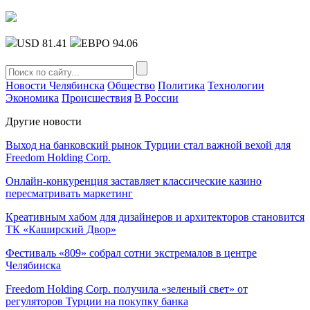
USD 81.41
ЕВРО 94.06
Новости Челябинска
Общество
Политика
Технологии
Экономика
Происшествия
В России
Другие новости
Выход на банковский рынок Турции стал важной вехой для
Freedom Holding Corp.
Онлайн-конкуренция заставляет классические казино
пересматривать маркетинг
Креативным хабом для дизайнеров и архитекторов становится
ТК «Каширский Двор»
Фестиваль «809» собрал сотни экстремалов в центре
Челябинска
Freedom Holding Corp. получила «зеленый свет» от
регуляторов Турции на покупку банка