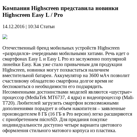
Компания Highscreen представила новинки
Highscreen Easy L / Pro
14.12.2016 | 10:34
Статьи
Отечественный бренд мобильных устройств Highscreen
«разродился» очередными мобильными хитами. Речь идет о
смартфонах Easy L и Easy L Pro из заслуженно популярной
линейки Easy. Как уже стало привычным для продукции
Highscreen, новинки могут похвастаться наличием
вместительной батареи. Аккумулятор на 3600 мАч позволит
счастливому обладателю смартфона долгое время не
беспокоиться о необходимости его подзарядить.
Несомненными достоинствами моделей являются «шустрые»
процессор (MediaTek MT6737, 4 ядра) и видеопроцессор (Mali-
T720). Любителей загрузить смартфон всевозможными
дополнениями порадует и объем накопителя – заявленные
производителем 8 ГБ (16 ГБ в Pro версии) легко расширяются
с приобретением microSD. Для придания покупке
индивидуальности доступно четыре варианта цветового
оформления стильного матового корпуса из пластика.