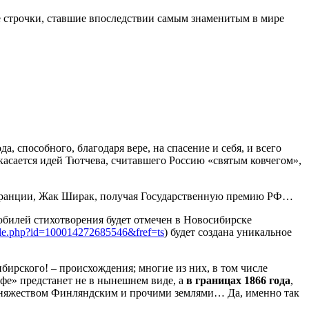
 строчки, ставшие впоследствии самым знаменитым в мире
, способного, благодаря вере, на спасение и себя, и всего
 касается идей Тютчева, считавшего Россию «святым ковчегом»,
т Франции, Жак Ширак, получая Государственную премию РФ…
билей стихотворения будет отмечен в Новосибирске
ile.php?id=100014272685546&fref=ts
) будет создана уникальное
бирского! – происхождения; многие из них, в том числе
фе» предстанет не в нынешнем виде, а
в границах 1866 года
,
 княжеством Финляндским и прочими землями… Да, именно так