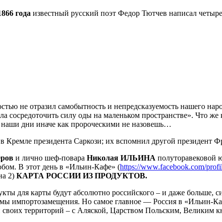
1866 года
известный русский поэт Федор Тютчев написал четыре
стью не отразил самобытность и непредсказуемость нашего народа
яла сосредоточить силу оды на маленьком пространстве». Что же
 наши дни иначе как пророческими не назовешь…
я в Кремле президента Саркози; их вспомнил другой президен
еров
и лично шеф-повара
Николая ИЛЬИНА
полуторавековой ю
ом. В этот день в «Ильин-Кафе» (
https://www.facebook.com/prof
на 2)
КАРТА РОССИИ ИЗ ПРОДУКТОВ.
ты для карты будут абсолютно российского – и даже больше, си
ммы импортозамещения. Но самое главное — Россия в «Ильин-Ка
и своих территорий – с Аляской, Царством Польским, Великим