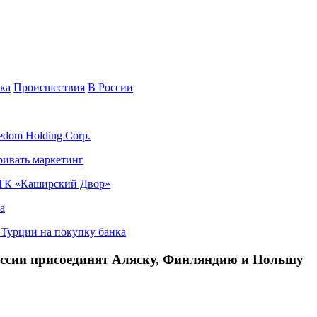
ка
Происшествия
В России
edom Holding Corp.
ривать маркетинг
я ТК «Каширский Двор»
а
в Турции на покупку банка
оссии присоединят Аляску, Финляндию и Польшу