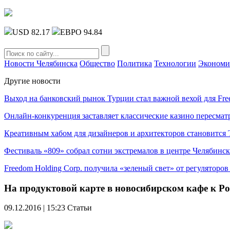
USD 82.17
ЕВРО 94.84
Новости Челябинска
Общество
Политика
Технологии
Экономи
Другие новости
Выход на банковский рынок Турции стал важной вехой для Fre
Онлайн-конкуренция заставляет классические казино пересмат
Креативным хабом для дизайнеров и архитекторов становитс
Фестиваль «809» собрал сотни экстремалов в центре Челябинск
Freedom Holding Corp. получила «зеленый свет» от регуляторо
На продуктовой карте в новосибирском кафе к Р
09.12.2016 | 15:23
Статьи