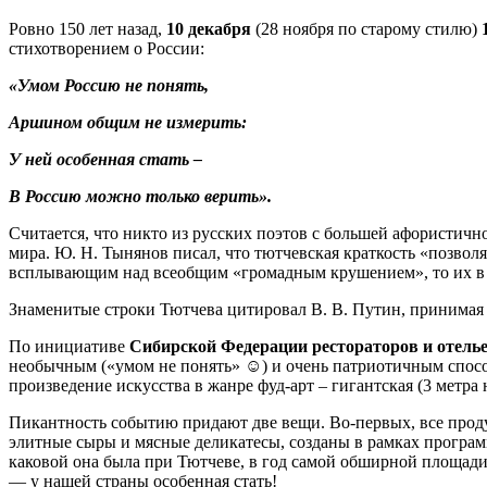
Ровно 150 лет назад,
10 декабря
(28 ноября по старому стилю)
стихотворением о России:
«Умом Россию не понять,
Аршином общим не измерить:
У ней особенная стать –
В Россию можно только верить».
Считается, что никто из русских поэтов с большей афористично
мира. Ю. Н. Тынянов писал, что тютчевская краткость «позвол
всплывающим над всеобщим «громадным крушением», то их в
Знаменитые строки Тютчева цитировал В. В. Путин, принима
По инициативе
Сибирской Федерации рестораторов
и отель
необычным («умом не понять» ☺) и очень патриотичным способ
произведение искусства в жанре фуд-арт – гигантская (3 метра 
Пикантность событию придают две вещи. Во-первых, все продук
элитные сыры и мясные деликатесы, созданы в рамках програ
каковой она была при Тютчеве, в год самой обширной площад
— у нашей страны особенная стать!