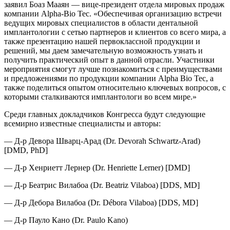
заявил Боаз Мааян — вице-президент отдела мировых продаж
компании Alpha-Bio Tec. «Обеспечивая организацию встречи
ведущих мировых специалистов в области дентальной
имплантологии с сетью партнеров и клиентов со всего мира, а
также презентацию нашей первоклассной продукции и
решений, мы даем замечательную возможность узнать и
получить практический опыт в данной отрасли. Участники
мероприятия смогут лучше познакомиться с преимуществами
и предложениями по продукции компании Alpha Bio Tec, а
также поделиться опытом относительно ключевых вопросов, с
которыми сталкиваются имплантологи во всем мире.»
Среди главных докладчиков Конгресса будут следующие
всемирно известные специалисты и авторы:
— Д-р Девора Шварц-Арад (Dr. Devorah Schwartz-Arad)
[DMD, PhD]
— Д-р Хенриетт Лернер (Dr. Henriette Lerner) [DMD]
— Д-р Беатрис Вилабоа (Dr. Beatriz Vilaboa) [DDS, MD]
— Д-р Дебора Вилабоа (Dr. Débora Vilaboa) [DDS, MD]
— Д-р Пауло Кано (Dr. Paulo Kano)