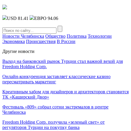
USD 81.41
ЕВРО 94.06
Новости Челябинска
Общество
Политика
Технологии
Экономика
Происшествия
В России
Другие новости
Выход на банковский рынок Турции стал важной вехой для
Freedom Holding Corp.
Онлайн-конкуренция заставляет классические казино
пересматривать маркетинг
Креативным хабом для дизайнеров и архитекторов становится
ТК «Каширский Двор»
Фестиваль «809» собрал сотни экстремалов в центре
Челябинска
Freedom Holding Corp. получила «зеленый свет» от
регуляторов Турции на покупку банка