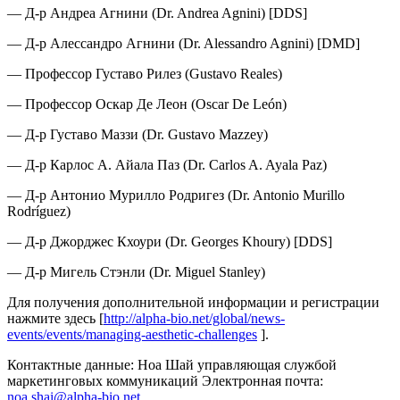
— Д-р Андреа Агнини (Dr. Andrea Agnini) [DDS]
— Д-р Алессандро Агнини (Dr. Alessandro Agnini) [DMD]
— Профессор Густаво Рилез (Gustavo Reales)
— Профессор Оскар Де Леон (Oscar De León)
— Д-р Густаво Маззи (Dr. Gustavo Mazzey)
— Д-р Карлос А. Айала Паз (Dr. Carlos A. Ayala Paz)
— Д-р Антонио Мурилло Родригез (Dr. Antonio Murillo
Rodríguez)
— Д-р Джорджес Кхоури (Dr. Georges Khoury) [DDS]
— Д-р Мигель Стэнли (Dr. Miguel Stanley)
Для получения дополнительной информации и регистрации
нажмите здесь [
http://alpha-bio.net/global/news-
events/events/managing-aesthetic-challenges
].
Контактные данные: Ноа Шай управляющая службой
маркетинговых коммуникаций Электронная почта:
noa.shai@alpha-bio.net