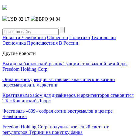
USD 82.17
ЕВРО 94.84
Новости Челябинска
Общество
Политика
Технологии
Экономика
Происшествия
В России
Другие новости
Выход на банковский рынок Турции стал важной вехой для
Freedom Holding Corp.
Онлайн-конкуренция заставляет классические казино
пересматривать маркетинг
Креативным хабом для дизайнеров и архитекторов становится
ТК «Каширский Двор»
Фестиваль «809» собрал сотни экстремалов в центре
Челябинска
Freedom Holding Corp. получила «зеленый свет» от
регуляторов Турции на покупку банка