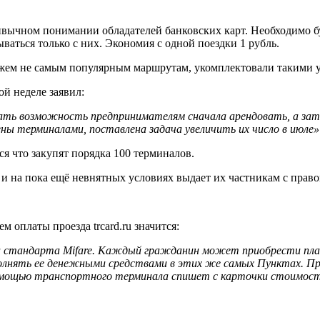
ривычном понимании обладателей банковских карт. Необходимо б
ваться только с них. Экономия с одной поездки 1 рубль.
ажем не самым популярным маршрутам, укомплектовали такими 
й неделе заявил:
ть возможность предпринимателям сначала арендовать, а зате
ы терминалами, поставлена задача увеличить их число в июле»
ся что закупят порядка 100 терминалов.
 и на пока ещё невнятных условиях выдает их частникам с прав
оплаты проезда trcard.ru значится:
та стандарта Mifare. Каждый гражданин может приобрести пл
лнять ее денежными средствами в этих же самых Пунктах. При
помощью транспортного терминала спишет с карточки стоимост