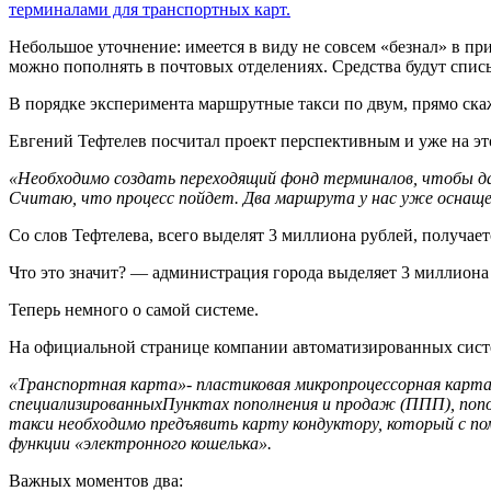
терминалами для транспортных карт.
Небольшое уточнение: имеется в виду не совсем «безнал» в п
можно пополнять в почтовых отделениях. Средства будут списы
В порядке эксперимента маршрутные такси по двум, прямо ск
Евгений Тефтелев посчитал проект перспективным и уже на это
«Необходимо создать переходящий фонд терминалов, чтобы да
Считаю, что процесс пойдет. Два маршрута у нас уже оснащен
Со слов Тефтелева, всего выделят 3 миллиона рублей, получает
Что это значит? — администрация города выделяет 3 миллиона
Теперь немного о самой системе.
На официальной странице компании автоматизированных систем 
«Транспортная карта»- пластиковая микропроцессорная кар
специализированныхПунктах пополнения и продаж (ППП), попо
такси необходимо предъявить карту кондуктору, который с 
функции «электронного кошелька».
Важных моментов два: