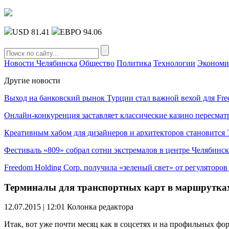
USD 81.41
ЕВРО 94.06
Новости Челябинска
Общество
Политика
Технологии
Экономи
Другие новости
Выход на банковский рынок Турции стал важной вехой для Fre
Онлайн-конкуренция заставляет классические казино пересмат
Креативным хабом для дизайнеров и архитекторов становитс
Фестиваль «809» собрал сотни экстремалов в центре Челябинск
Freedom Holding Corp. получила «зеленый свет» от регуляторо
Терминалы для транспортных карт в маршрутка
12.07.2015 | 12:01
Колонка редактора
Итак, вот уже почти месяц как в соцсетях и на профильных ф