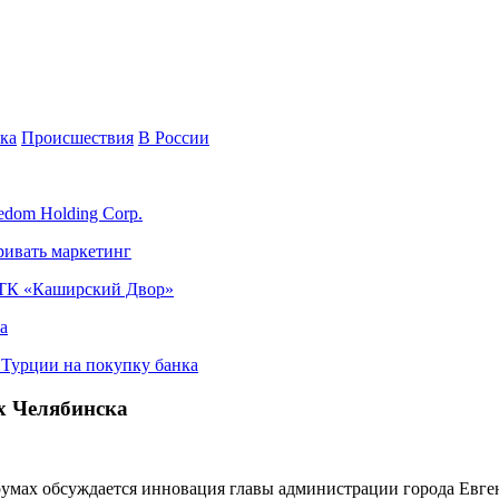
ка
Происшествия
В России
edom Holding Corp.
ривать маркетинг
я ТК «Каширский Двор»
а
в Турции на покупку банка
х Челябинска
орумах обсуждается инновация главы администрации города Евг