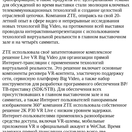
для обсуждений во время выставки стали эволюция ключевых
телекоммуникационных технологий и создание целостной
отраслевой цепочки. Компания ZTE, опираясь на свой 20-
летний опыт в сфере видео и непрерывные исследования
новых технологий Big Video, на протяжении всей выставки
проводила интерактивныепрезентации с использованием
технологий виртуальной реальности в главном выставочном
зале и на четырёх саммитах.
ZTE использовала своё запатентованное комплексное
решение Live VR Big Video для организации прямой
Интернет-трансляции с применением технологий
виртуальной реальности. Это решение включает основные
компоненты ресивера VR-контента, эластичную поддержку
сети, сервисную платформу Big Video, а также набор
инструментов для разработки программного обеспечения ВР/
ТВ-приставку (SDK/STB). Для обеспечения всех
присутствовавших в главном выставочном зале и на
саммитах, а также Интернет пользователей панорамным
изображением 360° компания ZTE использовала собственное
решение 2K Р30 VR Live с низким уровнем задержки.
Интернет-пользователями применялись разнообразные
средства доступа, включая VR-шлемы, мобильные
приложения VR и официальный аккаунт в WeChat. Время
задержки прямой трансляции составляло всего две