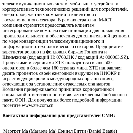
телекоммуникационных систем, мобильных устройств и
корпоративных технологических решений для потребителей,
операторов, частных компаний и клиентов из
государственного сектора. В рамках стратегии M-ICT
компания стремится предоставлять клиентам
интегрированные комплексные инновации для повышения
производительности и обеспечения дополнительной ценности
по мере конвергенции телекоммуникационного и
информационно-технологического секторов. Предприятие
зарегистрировано на фондовых биржах Гонконга и
Шэньчжэня (код акций Н: 0763.HK / код акций А: 000063.SZ).
Продуктами и сервисами ZTE пользуются свыше 500
операторов в более чем 160 странах мира. ZTE направляет
десять процентов своей ежегодной выручки на НИОКР и
играет ведущие роли в международных организациях,
отвечающих за установление отраслевых стандартов.
Компания придерживается принципов корпоративной
социальной ответственности и является членом Глобального
пакта ООН. Для получения более подробной информации
посетите www.zte.com.cn.
Контактная информация для представителей СМИ:
Маргрет Ма (Margrete Mа)
Дэниел Битти (Daniel Beattie)