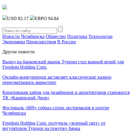
USD 82.17
ЕВРО 94.84
Новости Челябинска
Общество
Политика
Технологии
Экономика
Происшествия
В России
Другие новости
Выход на банковский рынок Турции стал важной вехой для
Freedom Holding Corp.
Онлайн-конкуренция заставляет классические казино
пересматривать маркетинг
Креативным хабом для дизайнеров и архитекторов становится
ТК «Каширский Двор»
Фестиваль «809» собрал сотни экстремалов в центре
Челябинска
Freedom Holding Corp. получила «зеленый свет» от
регуляторов Турции на покупку банка