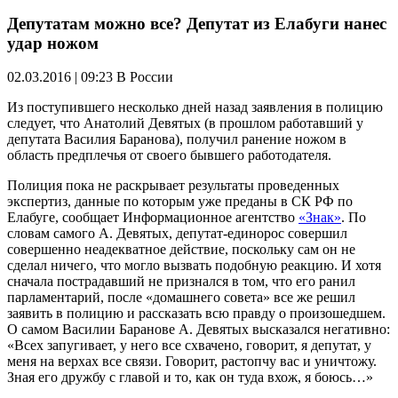
Депутатам можно все? Депутат из Елабуги нанес
удар ножом
02.03.2016 | 09:23
В России
Из поступившего несколько дней назад заявления в полицию
следует, что Анатолий Девятых (в прошлом работавший у
депутата Василия Баранова), получил ранение ножом в
область предплечья от своего бывшего работодателя.
Полиция пока не раскрывает результаты проведенных
экспертиз, данные по которым уже преданы в СК РФ по
Елабуге, сообщает Информационное агентство
«Знак»
. По
словам самого А. Девятых, депутат-единорос совершил
совершенно неадекватное действие, поскольку сам он не
сделал ничего, что могло вызвать подобную реакцию. И хотя
сначала пострадавший не признался в том, что его ранил
парламентарий, после «домашнего совета» все же решил
заявить в полицию и рассказать всю правду о произошедшем.
О самом Василии Баранове А. Девятых высказался негативно:
«Всех запугивает, у него все схвачено, говорит, я депутат, у
меня на верхах все связи. Говорит, растопчу вас и уничтожу.
Зная его дружбу с главой и то, как он туда вхож, я боюсь…»