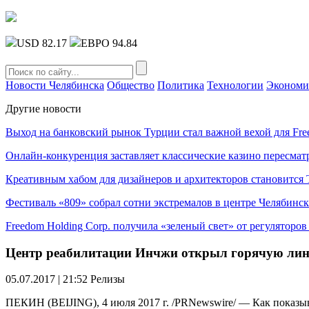
USD 82.17
ЕВРО 94.84
Новости Челябинска
Общество
Политика
Технологии
Экономи
Другие новости
Выход на банковский рынок Турции стал важной вехой для Fre
Онлайн-конкуренция заставляет классические казино пересмат
Креативным хабом для дизайнеров и архитекторов становитс
Фестиваль «809» собрал сотни экстремалов в центре Челябинск
Freedom Holding Corp. получила «зеленый свет» от регуляторо
Центр реабилитации Инчжи открыл горячую лин
05.07.2017 | 21:52
Релизы
ПЕКИН (BEIJING), 4 июля 2017 г. /PRNewswire/ — Как показыв