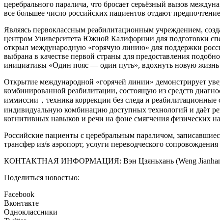
церебрального паралича, что бросает серьёзный вызов междун
все большее число российских пациентов отдают предпочтени
Являясь первоклассным реабилитационным учреждением, созда
центром Университета Южной Калифорнии для подготовки спе
открыл международную «горячую линию» для поддержки россий
выбрана в качестве первой страны для предоставления подобно
инициативы «Один пояс — один путь», вдохнуть новую жизнь 
Открытие международной «горячей линии» демонстрирует уве
комбинированной реабилитации, состоящую из средств диагно
иммиссии，техника коррекции без следа и реабилитационные си
индивидуальную комбинацию доступных технологий и даёт рек
когнитивных навыков и речи на фоне смягчения физических н
Российские пациенты с церебральным параличом, записавшиеся н
трансфер из/в аэропорт, услуги переводческого сопровождени
КОНТАКТНАЯ ИНФОРМАЦИЯ: Вэн Цзяньхань (Weng Jianhan), мо
Поделиться новостью:
Facebook
Вконтакте
Одноклассники