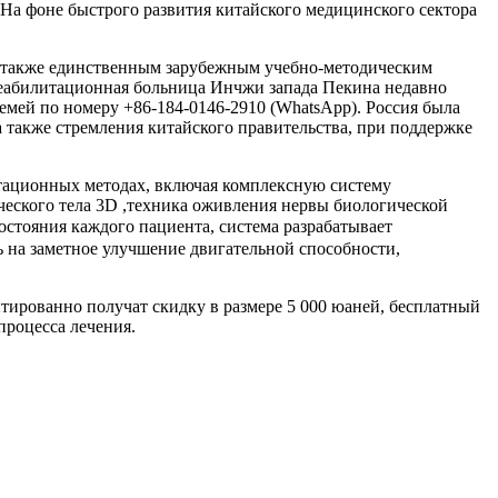
На фоне быстрого развития китайского медицинского сектора
а также единственным зарубежным учебно-методическим
реабилитационная больница Инчжи запада Пекина недавно
мей по номеру +86-184-0146-2910 (WhatsApp). Россия была
а также стремления китайского правительства, при поддержке
тационных методах, включая комплексную систему
ческого тела 3D ,техника оживления нервы биологической
стояния каждого пациента, система разрабатывает
 на заметное улучшение двигательной способности,
нтированно получат скидку в размере 5 000 юаней, бесплатный
процесса лечения.