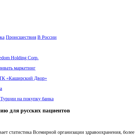
ка
Происшествия
В России
edom Holding Corp.
ривать маркетинг
я ТК «Каширский Двор»
а
в Турции на покупку банка
ию для русских пациентов
ает статистика Всемирной организации здравоохранения, более