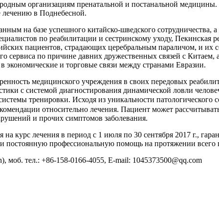
ародным организациям пренатальной и постанальной медицины. 
е лечению в Поднебесной.
нным на базе успешного китайско-шведского сотрудничества, 
циалистов по реабилитации и сестринскому уходу, Пекинская 
ских пациентов, страдающих церебральным параличом, и их се
го сервиса по причине давних дружественных связей с Китаем, 
в экономические и торговые связи между странами Евразии.
ренность медицинского учреждения в своих передовых реабили
стики с системой диагностирования динамической ловли челове
стемы тренировки. Исходя из уникальности патологического со
омендации относительно лечения. Пациент может рассчитывать
арушений и прочих симптомов заболевания.
а курс лечения в период с 1 июля по 30 сентября 2017 г., гара
я и постоянную профессиональную помощь на протяжении всего 
б. тел.: +86-158-0166-4055, E-mail: 1045373500@qq.com