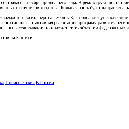
е состоялась в ноябре прошедшего года. В реконструкцию и стро
твенных источников холдинга. Большая часть будет направлена 
купаемости проекта через 25-30 лет. Как поделился управляющ
рспективностью: активная реализация программ развития регион
дельцы рассчитывают, порт может стать объектом федеральных и
ктов на Балтике.
ка
Происшествия
В России