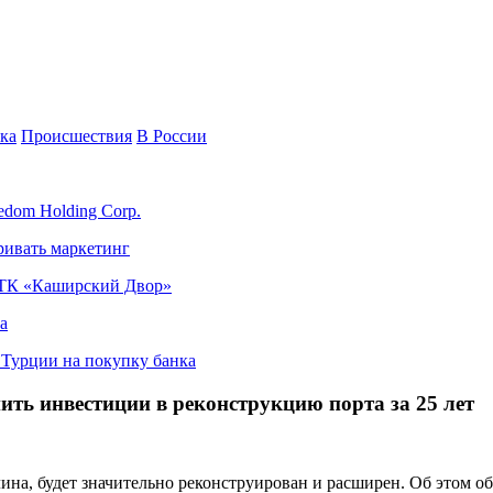
ка
Происшествия
В России
edom Holding Corp.
ривать маркетинг
я ТК «Каширский Двор»
а
в Турции на покупку банка
ить инвестиции в реконструкцию порта за 25 лет
на, будет значительно реконструирован и расширен. Об этом о