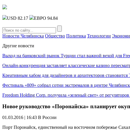
USD 82.17
ЕВРО 94.84
Новости Челябинска
Общество
Политика
Технологии
Экономи
Другие новости
Выход на банковский рынок Турции стал важной вехой для Fre
Онлайн-конкуренция заставляет классические казино пересмат
Креативным хабом для дизайнеров и архитекторов становитс
Фестиваль «809» собрал сотни экстремалов в центре Челябинск
Freedom Holding Corp. получила «зеленый свет» от регуляторо
Новое руководство «Поронайска» планирует окуп
01.03.2016 | 16:43
В России
Порт Поронайск, единственный на восточном побережье Сахали