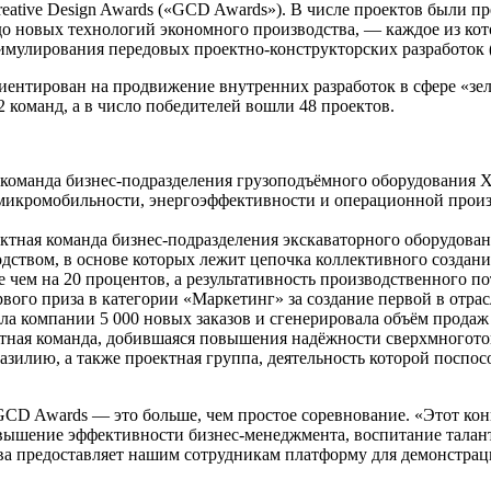
eative Design Awards («GCD Awards»). В числе проектов были 
о новых технологий экономного производства, — каждое из кот
тимулирования передовых проектно-конструкторских разработок
иентирован на продвижение внутренних разработок в сфере «зе
2 команд, а в число победителей вошли 48 проектов.
оманда бизнес-подразделения грузоподъёмного оборудования X
икромобильности, энергоэффективности и операционной произв
ектная команда бизнес-подразделения экскаваторного оборудов
ством, в основе которых лежит цепочка коллективного создания
 чем на 20 процентов, а результативность производственного по
вого приза в категории «Маркетинг» за создание первой в отр
а компании 5 000 новых заказов и сгенерировала объём продаж
ектная команда, добившаяся повышения надёжности сверхмногото
зилию, а также проектная группа, деятельность которой поспо
CD Awards — это больше, чем простое соревнование. «Этот ко
овышение эффективности бизнес-менеджмента, воспитание талан
а предоставляет нашим сотрудникам платформу для демонстрац