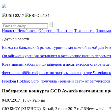
USD 82.17
ЕВРО 94.84
Новости Челябинска
Общество
Политика
Технологии
Экономи
Другие новости
Выход на банковский рынок Турции стал важной вехой для Fre
Онлайн-конкуренция заставляет классические казино пересмат
Креативным хабом для дизайнеров и архитекторов становитс
Фестиваль «809» собрал сотни экстремалов в центре Челябинск
Freedom Holding Corp. получила «зеленый свет» от регуляторо
Победители конкурса GCD Awards возглавили пр
04.07.2017 | 18:07
Релизы
СЮЧЖОУ (XUZHOU), Китай, 3 июля 2017 г. /PRNewswire/ — Ве