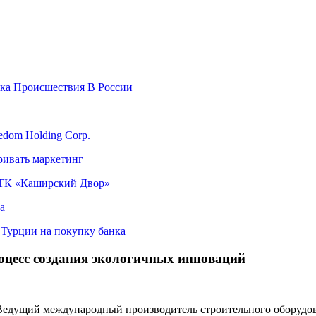
ка
Происшествия
В России
edom Holding Corp.
ривать маркетинг
я ТК «Каширский Двор»
а
в Турции на покупку банка
оцесс создания экологичных инноваций
дущий международный производитель строительного оборудова