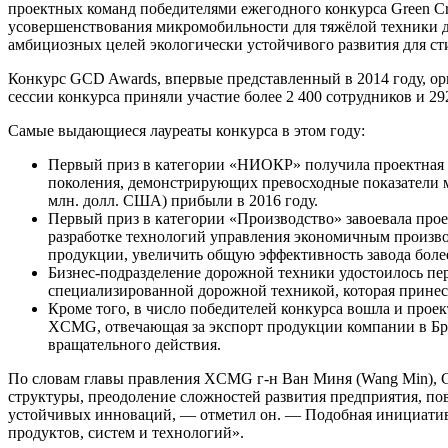
проектных команд победителями ежегодного конкурса Green Cr
усовершенствования микромобильности для тяжёлой техники д
амбициозных целей экологически устойчивого развития для с
Конкурс GCD Awards, впервые представленный в 2014 году, ор
сессии конкурса приняли участие более 2 400 сотрудников и 29
Самые выдающиеся лауреаты конкурса в этом году:
Первый приз в категории «НИОКР» получила проектная к
поколения, демонстрирующих превосходные показатели м
млн. долл. США) прибыли в 2016 году.
Первый приз в категории «Производство» завоевала про
разработке технологий управления экономичным производ
продукции, увеличить общую эффективность завода более
Бизнес-подразделение дорожной техники удостоилось пер
специализированной дорожной техникой, которая принесл
Кроме того, в число победителей конкурса вошла и про
XCMG, отвечающая за экспорт продукции компании в Бра
вращательного действия.
По словам главы правления XCMG г-н Ван Миня (Wang Min), G
структуры, преодоление сложностей развития предприятия, п
устойчивых инноваций, — отметил он. — Подобная инициатив
продуктов, систем и технологий».