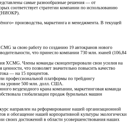
представлены самые разнообразные решения — от
орых соответствует стратегии компании по использованию
 (НИОКР).
лёного» производства, маркетинга и менеджмента. В текущей
CMG за свою работу по созданию 19 автокранов нового
одительности, что принесло компании 730 млн. юаней (106,84
ания XCMG. Члены команды сконцентрировали свои усилия на
 ценности, что позволяет значительно повысить качество
тока — на 15 процентов.
асли профессиональной платформы по трейдингу
 на уровне 500 млн. долл. США.
нного вездеходного крана компании, маркетинговая команда
собствовала глобализации продаж бурильных машин
нкурс направлен на реформирование нашей организационной
тов и обогащение нашей корпоративной культуры экологически
ии своих достижений в области усовершенствования наших