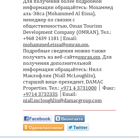
Для получения более подробной
информации обращайтесь: Мохаммед
аль-Эйса (Mohammed Al Eissa),
менеджер по связям с
общественностью, Oman Tourism
Development Company (OMRAN), Тел.:
+968 2439 1181 | Email:
mohammed.eissa@omran.om
,
Подробные сведения можно также
получить на веб-сайте
omran.om
. Для
получения дополнительной
информации обращайтесь: Нилл
Маклофлин (Niall McLoughlin),
старший вице-президент, DAMAC
Properties. Тел.:
+971 4 3731000
│ Факс:
+9714 3732335
│Email:
niall.mcloughlin@damacgroup.com
Facebook
Вконтакте
Одноклассники
Twitter